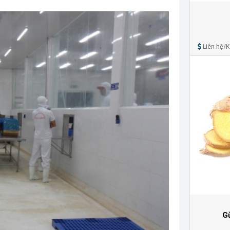
Liên hệ/
G