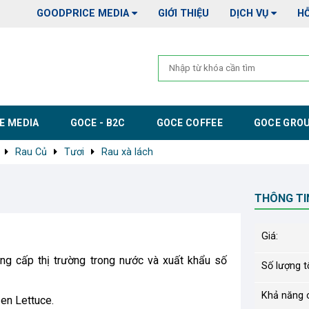
GOODPRICE MEDIA
GIỚI THIỆU
DỊCH VỤ
H
E MEDIA
GOCE - B2C
GOCE COFFEE
GOCE GRO
Rau Củ
Tươi
Rau xà lách
THÔNG TI
Giá:
ung cấp thị trường trong nước và xuất khẩu số
Số lượng tố
Khả năng 
zen Lettuce.