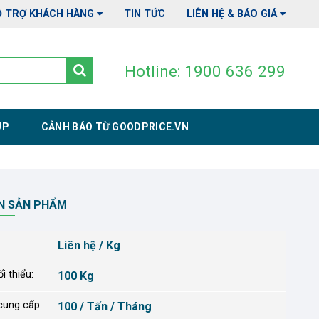
Ỗ TRỢ KHÁCH HÀNG
TIN TỨC
LIÊN HỆ & BÁO GIÁ
Hotline: 1900 636 299
UP
CẢNH BÁO TỪ GOODPRICE.VN
N SẢN PHẨM
Liên hệ / Kg
i thiểu:
100 Kg
cung cấp:
100 / Tấn / Tháng