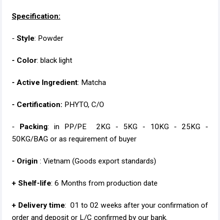
Specification:
-
Style
: Powder
- Color
: black light
- Active Ingredient
: Matcha
- Certification:
PHYTO, C/O
-
Packing
: in PP/PE 2KG - 5KG - 10KG - 25KG -
50KG/BAG or as requirement of buyer
- Origin
: Vietnam (Goods export standards)
+ Shelf-life
: 6 Months from production date
+ Delivery time
: 01 to 02 weeks after your confirmation of
order and deposit or L/C confirmed by our bank.