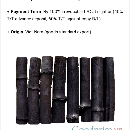
+ Payment Term
: By 100% irrevocable L/C at sight or (40%
T/T advance deposit, 60% T/T against copy B/L).
+ Origin
: Viet Nam (goods standard export)