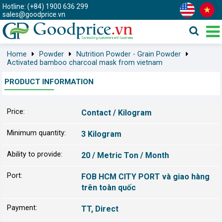
Hotline: (+84) 1900 636 299
sales@goodprice.vn
Home
Powder
Nutrition Powder - Grain Powder
Activated bamboo charcoal mask from vietnam
PRODUCT INFORMATION
Price:
Contact / Kilogram
Minimum quantity:
3 Kilogram
Ability to provide:
20 / Metric Ton / Month
Port:
FOB HCM CITY PORT và giao hàng
trên toàn quốc
Payment:
TT, Direct