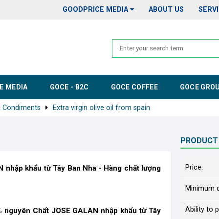
GOODPRICE MEDIA
ABOUT US
SERV
E MEDIA
GOCE - B2C
GOCE COFFEE
GOCE GRO
& Condiments
Extra virgin olive oil from spain
PRODUCT
Price:
 nhập khẩu từ Tây Ban Nha - Hàng chất lượng
Minimum q
Ability to 
00% nguyên Chất JOSE GALAN nhập khẩu từ Tây