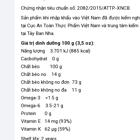
Chứng nhận tiêu chuẩn số: 2082/2015/ATTP-XNCB.
Sản phẩm khi nhập khẩu vào Việt Nam đã được kiểm ngh
tại Cục An Toàn Thực Phẩm Việt Nam và trung tâm kiểm đ
tại Tây Ban Nha.
Giá trị dinh dưỡng 100 g (3,5 oz):
Năng lượng 3.701 kJ (885 kcal)
Cacbohydrat 0 g
Chất béo 100 g
Chất béo no 14 g
Chất béo không no đơn 73 g
Chất béo không no đa 11 g
Omega-3 <1.5 g
Omega-6 3.5-21 g
Protein 0 g
Vitamin E 14 mg (93%)
Vitamin K 62 μg (59%)
Shelf life: 2 years