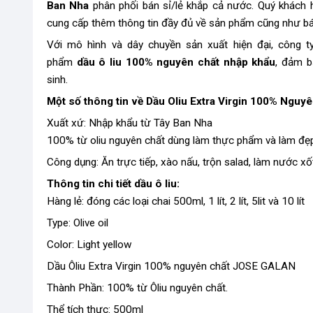
Ban Nha
phân phối bán sỉ/lẻ khắp cả nước. Quý khách h
cung cấp thêm thông tin đầy đủ về sản phẩm cũng như báo
Với mô hình và dây chuyền sản xuất hiện đại, công 
phẩm
dầu ô liu 100% nguyên chất nhập khẩu
, đảm b
sinh.
Một số thông tin về Dầu Oliu Extra Virgin​ 100%
Nguyê
Xuất xứ: Nhập khẩu từ Tây Ban Nha
100% từ oliu nguyên chất dùng làm thực phẩm và làm đẹp 
Công dụng: Ăn trực tiếp, xào nấu, trộn salad, làm nước xố
Thông tin chi tiết dầu ô liu:
Hàng lẻ: đóng các loại chai 500ml, 1 lít, 2 lít, 5lit và 10 lít
Type: Olive oil
Color: Light yellow
Dầu Ôliu Extra Virgin 100% nguyên chất JOSE GALAN
Thành Phần: 100% từ Ôliu nguyên chất.
Thể tích thực: 500ml