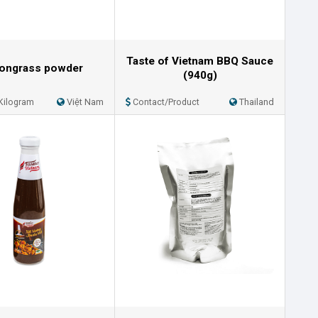
Taste of Vietnam BBQ Sauce
ongrass powder
(940g)
Kilogram
Việt Nam
Contact/Product
Thailand