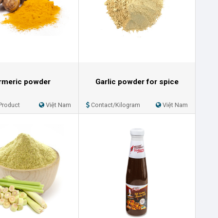
rmeric powder
Garlic powder for spice
Product
Việt Nam
Contact/Kilogram
Việt Nam