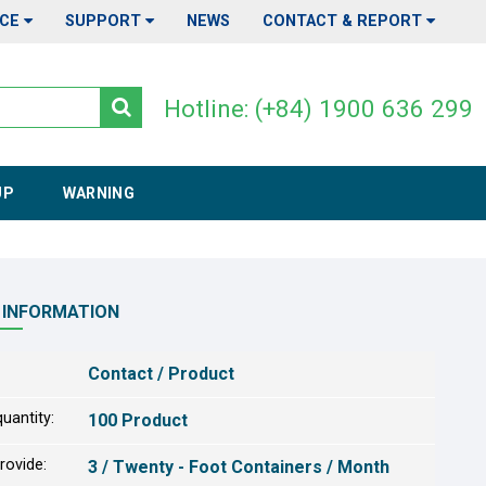
ICE
SUPPORT
NEWS
CONTACT & REPORT
Hotline: (+84) 1900 636 299
UP
WARNING
 INFORMATION
Contact / Product
uantity:
100 Product
provide:
3 / Twenty - Foot Containers / Month