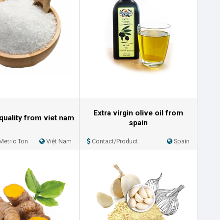
Extra virgin olive oil from
 quality from viet nam
spain
Metric Ton
Việt Nam
Contact/Product
Spain