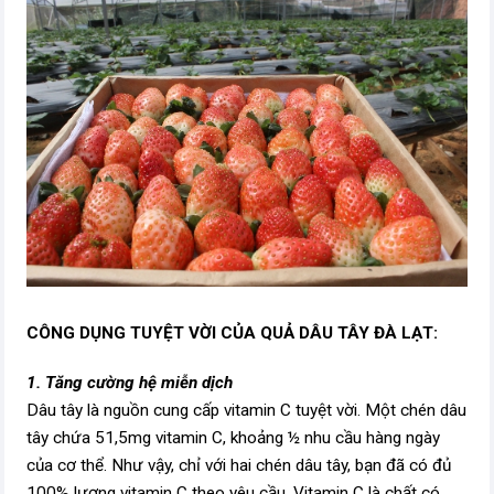
CÔNG DỤNG TUYỆT VỜI CỦA QUẢ DÂU TÂY ĐÀ LẠT:
1. Tăng cường hệ miễn dịch
Dâu tây là nguồn cung cấp vitamin C tuyệt vời. Một chén dâu
tây chứa 51,5mg vitamin C, khoảng ½ nhu cầu hàng ngày
của cơ thể. Như vậy, chỉ với hai chén dâu tây, bạn đã có đủ
100% lượng vitamin C theo yêu cầu. Vitamin C là chất có