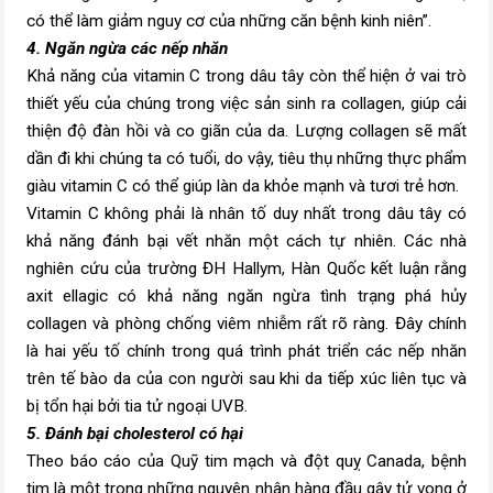
có thể làm giảm nguy cơ của những căn bệnh kinh niên”.
4. Ngăn ngừa các nếp nhăn
Khả năng của vitamin C trong dâu tây còn thể hiện ở vai trò
thiết yếu của chúng trong việc sản sinh ra collagen, giúp cải
thiện độ đàn hồi và co giãn của da. Lượng collagen sẽ mất
dần đi khi chúng ta có tuổi, do vậy, tiêu thụ những thực phẩm
giàu vitamin C có thể giúp làn da khỏe mạnh và tươi trẻ hơn.
Vitamin C không phải là nhân tố duy nhất trong dâu tây có
khả năng đánh bại vết nhăn một cách tự nhiên. Các nhà
nghiên cứu của trường ĐH Hallym, Hàn Quốc kết luận rằng
axit ellagic có khả năng ngăn ngừa tình trạng phá hủy
collagen và phòng chống viêm nhiễm rất rõ ràng. Đây chính
là hai yếu tố chính trong quá trình phát triển các nếp nhăn
trên tế bào da của con người sau khi da tiếp xúc liên tục và
bị tổn hại bởi tia tử ngoại UVB.
5. Đánh bại cholesterol có hại
Theo báo cáo của Quỹ tim mạch và đột quỵ Canada, bệnh
tim là một trong những nguyên nhân hàng đầu gây tử vong ở