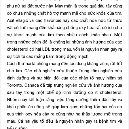
phụ nữ tại đất nước này. May mắn là trong quả dâu tây cũng
có chứa những chất hỗ trợ mạnh mẽ cho sức khỏe của tim.
Axit ellagic và các flavonoid hay các chất hóa học từ thực
vật có thể mang đến khả năng chống oxy hóa rất có ích cho
sự khỏe mạnh của tim theo nhiều cách khác nhau. Một
trong những cách đó là chống lại những ảnh hưởng của các
cholesterol có hại LDL trong máu, vốn là nguyên nhân gây ra
sự tích tụ các mảng bám trong động mạch.
Cách thứ hai là chúng mang đến tác dụng kháng viêm, rất tốt
cho tim. Các nhà nghiên cứu thuộc Trung tâm nghiên cứu
dinh dưỡng và sự biến đổi của các nhân tố nguy hiểm tại
Toronto, Canada đã tập trung nghiên cứu về ảnh hưởng của
dâu tây trong một chế độ dinh dưỡng có ít cholesterol.
Nhóm này kết luận rằng: việc tăng cường thêm dâu tây và
khẩu phần ăn uống sẽ giúp làm giảm những tổn hại của do
quá trình oxy hóa gây ra cũng như hạ thấp lượng mỡ trong
máu. Cả hai yếu tố đều là nguyên nhân gây ra bệnh tim và
tiểu đường.