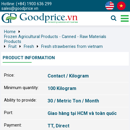
Hotline: (+84) 1900 636 299
sales@goodprice.vn
Home
Frozen Agricultural Products - Canned - Raw Materials
Products
Fruit
Fresh
Fresh strawberries from vietnam
PRODUCT INFORMATION
Price:
Contact / Kilogram
Minimum quantity:
100 Kilogram
Ability to provide:
30 / Metric Ton / Month
Port:
Giao hàng tại HCM và toàn quốc
Payment:
TT, Direct