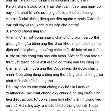
phụ nữ trên 65 tuổi. Những nhà nghiên cứu ở Viện
Karolinska ở Stockholm, Thụy Điển cảnh báo rằng nguy cơ
này xuất phát từ việc sử dụng các loại thuốc bổ sung
vitamin C chứ không liên quan đến nguồn vitamin C do các
loại trái cây và rau xanh cung cấp cho cơ thể.
3. Phòng chống ung thư
Vitamin C là một trong những chất chống oxy hóa có thể
giúp ngăn ngừa bệnh ung thư vì sự khỏe mạnh của hệ miện
dịch chính là phòng thủ vững chắc nhất để bảo vệ cơ thể
trước sự tấn công của mọi căn bệnh. Một chất hóa học từ
thực vật được gọi là axit ellagic có trong dâu tây cũng có
khả năng ngăn ngừa ung thư. Axit ellagic đã được chứng
minh là có công dụng chống ung thư bằng cách chế ngự sự
phát triển các tế bào ung thư.
Dâu tây còn có các chất chống oxy hóa là lutein và
zeathacins. Các chất chống oxy chính là những chiến binh
tiêu diệt các gốc tự do và trung hòa những ảnh hưởng tiêu
cực có khả năng xảy ra ở các tế bào trong cơ thể. Thuật