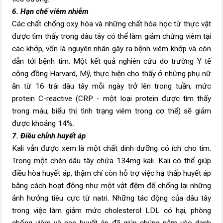
6. Hạn chế viêm nhiễm
Các chất chống oxy hóa và những chất hóa học từ thực vật
được tìm thấy trong dâu tây có thể làm giảm chứng viêm tại
các khớp, vốn là nguyên nhân gây ra bệnh viêm khớp và còn
dẫn tới bệnh tim. Một kết quả nghiên cứu do trường Y tế
cộng đồng Harvard, Mỹ, thực hiện cho thấy ở những phụ nữ
ăn từ 16 trái dâu tây mỗi ngày trở lên trong tuần, mức
protein C-reactive (CRP - một loại protein được tìm thấy
trong máu, biểu thị tình trạng viêm trong cơ thể) sẽ giảm
được khoảng 14%.
7. Điều chỉnh huyết áp
Kali vẫn được xem là một chất dinh dưỡng có ích cho tim.
Trong một chén dâu tây chứa 134mg kali. Kali có thể giúp
điều hòa huyết áp, thậm chí còn hỗ trợ việc hạ thấp huyết áp
bằng cách hoạt động như một vật đệm để chống lại những
ảnh hưởng tiêu cực từ natri. Những tác động của dâu tây
trong việc làm giảm mức cholesterol LDL có hại, phòng
chống viêm và cao huyết áp đã giúp chúng nằm vào danh