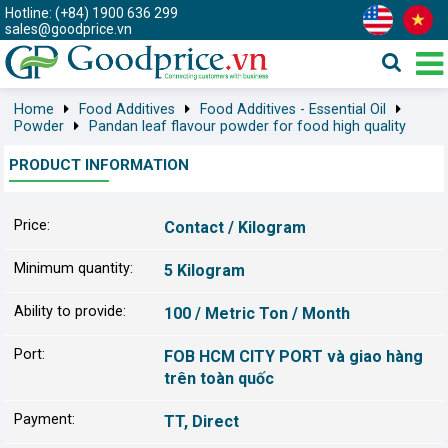
Hotline: (+84) 1900 636 299
sales@goodprice.vn
Home
Food Additives
Food Additives - Essential Oil
Powder
Pandan leaf flavour powder for food high quality
PRODUCT INFORMATION
Price:
Contact / Kilogram
Minimum quantity:
5 Kilogram
Ability to provide:
100 / Metric Ton / Month
Port:
FOB HCM CITY PORT và giao hàng
trên toàn quốc
Payment:
TT, Direct