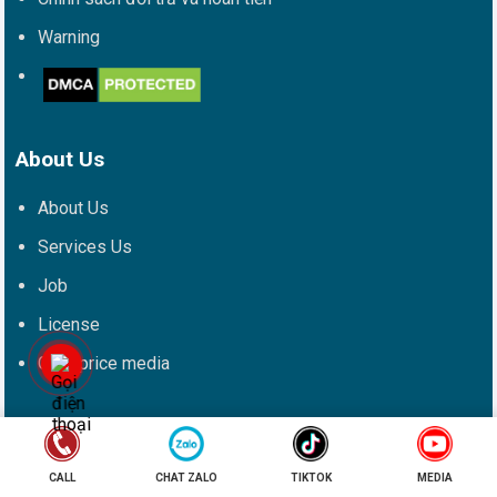
Warning
About Us
About Us
Services Us
Job
License
Goodprice media
Social media
Facebook
CALL
CHAT ZALO
TIKTOK
MEDIA