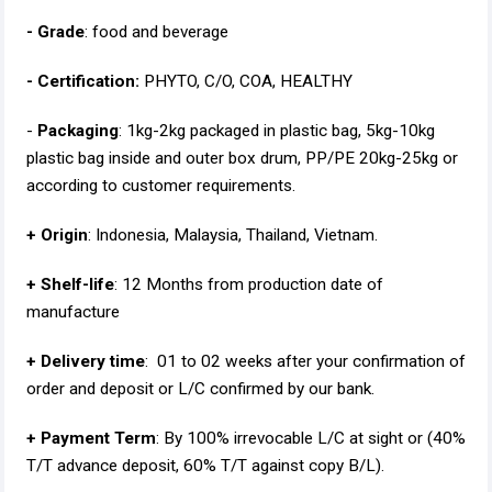
- Grade
: food and beverage
- Certification:
PHYTO, C/O, COA, HEALTHY
-
Packaging
: 1kg-2kg packaged in plastic bag, 5kg-10kg
plastic bag inside and outer box drum, PP/PE 20kg-25kg or
according to customer requirements.
+ Origin
: Indonesia, Malaysia, Thailand, Vietnam.
+ Shelf-life
: 12 Months from production date of
manufacture
+ Delivery time
: 01 to 02 weeks after your confirmation of
order and deposit or L/C confirmed by our bank.
+ Payment Term
: By 100% irrevocable L/C at sight or (40%
T/T advance deposit, 60% T/T against copy B/L).