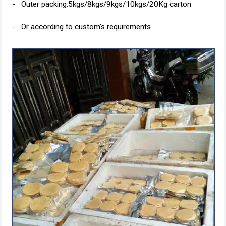
- Outer packing:5kgs/8kgs/9kgs/10kgs/20Kg carton
- Or according to custom's requirements