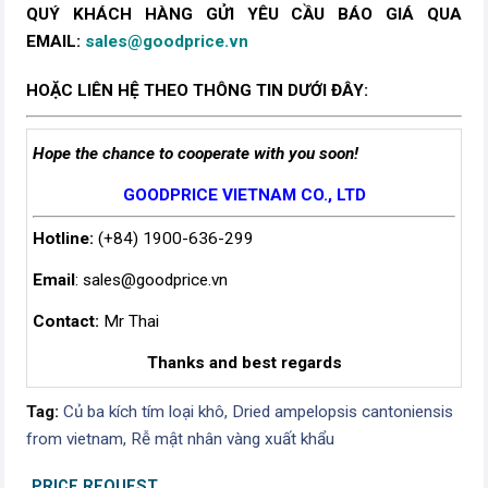
QUÝ KHÁCH HÀNG GỬI YÊU CẦU BÁO GIÁ QUA
EMAIL:
sales@goodprice.vn
HOẶC LIÊN HỆ THEO THÔNG TIN DƯỚI ĐÂY:
Hope the chance to cooperate with you soon!
GOODPRICE VIETNAM CO., LTD
Hotline:
(+84) 1900-636-299
Email
:
sales@goodprice.vn
Contact:
Mr Thai
Thanks and best regards
Tag:
Củ ba kích tím loại khô,
Dried ampelopsis cantoniensis
from vietnam,
Rễ mật nhân vàng xuất khẩu
PRICE REQUEST