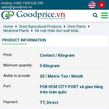
Hotline: (+84) 1900 636 299
sales@goodprice.vn
Home
Dried Agricultural Products
Herb Plants
Medicinal Plants
Rễ mật nhân đen xuất khẩu
PRODUCT INFORMATION
Price:
Contact / Kilogram
Minimum quantity:
5 Kilogram
Ability to provide:
20 / Metric Ton / Month
Port:
FOB HCM CITY PORT và giao hàng
trên toàn quốc
Payment:
TT, Direct