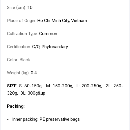
Size (cm):
10
Place of Origin:
Ho Chi Minh City, Vietnam
Cultivation Type:
Common
Certification:
C/O, Phytosanitary.
Color: Black
Weight (kg):
0.4
SIZE
: S: 80-150g, M: 150-200g, L: 200-250g, 2L: 250-
320g, 3L: 300g&up
Packing:
- Inner packing: PE preservative bags