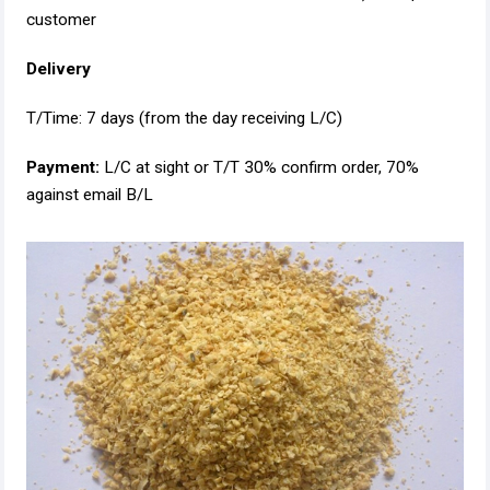
customer
Delivery
T/Time: 7 days (from the day receiving L/C)
Payment:
L/C at sight or T/T 30% confirm order, 70%
against email B/L