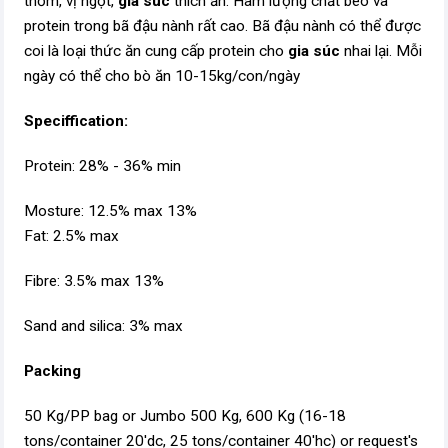
thơm, vị ngọt,
gia súc
thích ăn. Hàm lượng chất béo và
protein trong bã đậu nành rất cao. Bã đậu nành có thể được
coi là loại thức ăn cung cấp protein cho
gia súc
nhai lại. Mỗi
ngày có thể cho bò ăn 10-15kg/con/ngày
Speciffication:
Protein: 28% - 36% min
Mosture: 12.5% max 13%
Fat: 2.5% max
Fibre: 3.5% max 13%
Sand and silica: 3% max
Packing
50 Kg/PP bag or Jumbo 500 Kg, 600 Kg (16-18
tons/container 20'dc, 25 tons/container 40'hc) or request's