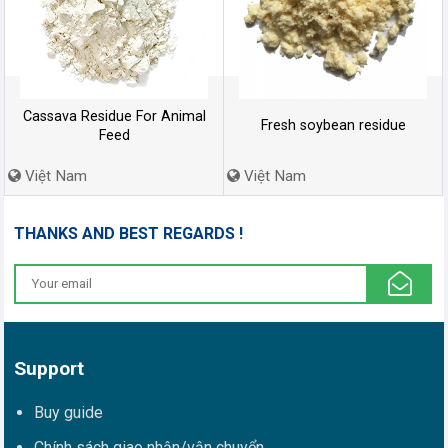
Cassava Residue For Animal
Fresh soybean residue
Feed
Việt Nam
Việt Nam
THANKS AND BEST REGARDS !
Support
Buy guide
Chính sách giao nhận/vận chuyển