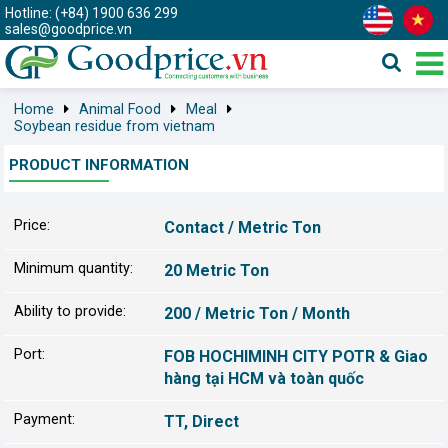
Hotline: (+84) 1900 636 299
sales@goodprice.vn
Home
Animal Food
Meal
Soybean residue from vietnam
PRODUCT INFORMATION
Price:
Contact / Metric Ton
Minimum quantity:
20 Metric Ton
Ability to provide:
200 / Metric Ton / Month
Port:
FOB HOCHIMINH CITY POTR & Giao
hàng tại HCM và toàn quốc
Payment:
TT, Direct