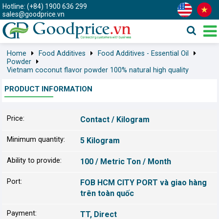
Hotline: (+84) 1900 636 299
sales@goodprice.vn
Home
Food Additives
Food Additives - Essential Oil
Powder
Vietnam coconut flavor powder 100% natural high quality
PRODUCT INFORMATION
Price:
Contact / Kilogram
Minimum quantity:
5 Kilogram
Ability to provide:
100 / Metric Ton / Month
Port:
FOB HCM CITY PORT và giao hàng
trên toàn quốc
Payment:
TT, Direct