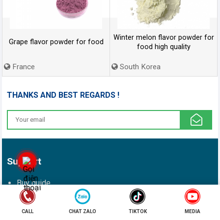
Winter melon flavor powder for
Grape flavor powder for food
food high quality
France
South Korea
THANKS AND BEST REGARDS !
Support
Buy guide
Chính sách giao nhận/vận chuyển
CALL
CHAT ZALO
TIKTOK
MEDIA
Chính sách đổi/trả/hủy và hoàn tiền