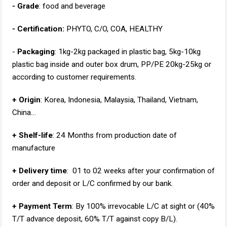
- Grade
: food and beverage
- Certification:
PHYTO, C/O, COA, HEALTHY
-
Packaging
: 1kg-2kg packaged in plastic bag, 5kg-10kg
plastic bag inside and outer box drum, PP/PE 20kg-25kg or
according to customer requirements.
+ Origin
: Korea, Indonesia, Malaysia, Thailand, Vietnam,
China…
+ Shelf-life
: 24 Months from production date of
manufacture
+ Delivery time
: 01 to 02 weeks after your confirmation of
order and deposit or L/C confirmed by our bank.
+ Payment Term
: By 100% irrevocable L/C at sight or (40%
T/T advance deposit, 60% T/T against copy B/L).