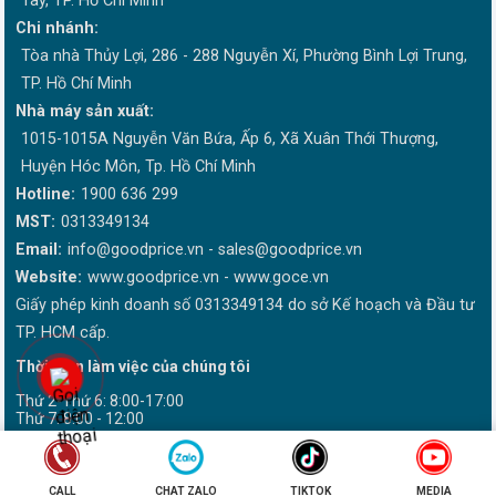
Tây, TP. Hồ Chí Minh
Chi nhánh:
Tòa nhà Thủy Lợi, 286 - 288 Nguyễn Xí, Phường Bình Lợi Trung,
TP. Hồ Chí Minh
Nhà máy sản xuất:
1015-1015A Nguyễn Văn Bứa, Ấp 6, Xã Xuân Thới Thượng,
Huyện Hóc Môn, Tp. Hồ Chí Minh
Hotline:
1900 636 299
MST:
0313349134
Email:
info@goodprice.vn
-
sales@goodprice.vn
Website:
www.goodprice.vn - www.goce.vn
Giấy phép kinh doanh số 0313349134 do sở Kế hoạch và Đầu tư
TP. HCM cấp.
Thời gian làm việc của chúng tôi
Thứ 2-Thứ 6: 8:00-17:00
Thứ 7: 8:00 - 12:00
Website được bảo trợ nội dung bởi DMCA Hoa Kỳ vui lòng ghi rõ
nguồn "Goodprice.vn" khi phát hành lại thông tin.
CALL
CHAT ZALO
TIKTOK
MEDIA