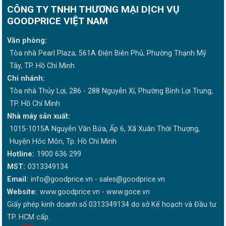
CÔNG TY TNHH THƯƠNG MẠI DỊCH VỤ
GOODPRICE VIỆT NAM
Văn phòng:
Tòa nhà Pearl Plaza, 561A Điện Biên Phủ, Phường Thạnh Mỹ
Tây, TP. Hồ Chí Minh
Chi nhánh:
Tòa nhà Thủy Lợi, 286 - 288 Nguyễn Xí, Phường Bình Lợi Trung,
TP. Hồ Chí Minh
Nhà máy sản xuất:
1015-1015A Nguyễn Văn Bứa, Ấp 6, Xã Xuân Thới Thượng,
Huyện Hóc Môn, Tp. Hồ Chí Minh
Hotline:
1900 636 299
MST:
0313349134
Email:
info@goodprice.vn
-
sales@goodprice.vn
Website:
www.goodprice.vn - www.goce.vn
Giấy phép kinh doanh số 0313349134 do sở Kế hoạch và Đầu tư
TP. HCM cấp.