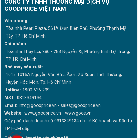
CÔNG TY TNHH THƯƠNG MẠI DỊCH VỤ
GOODPRICE VIỆT NAM
Văn phòng:
Tòa nhà Pearl Plaza, 561A Điện Biên Phủ, Phường Thạnh Mỹ
Tây, TP. Hồ Chí Minh
Chi nhánh:
Tòa nhà Thủy Lợi, 286 - 288 Nguyễn Xí, Phường Bình Lợi Trung,
TP. Hồ Chí Minh
Nhà máy sản xuất:
1015-1015A Nguyễn Văn Bứa, Ấp 6, Xã Xuân Thới Thượng,
Huyện Hóc Môn, Tp. Hồ Chí Minh
Hotline:
1900 636 299
MST:
0313349134
Email:
info@goodprice.vn
-
sales@goodprice.vn
Website:
www.goodprice.vn - www.goce.vn
Giấy phép kinh doanh số 0313349134 do sở Kế hoạch và Đầu tư
TP. HCM cấp.