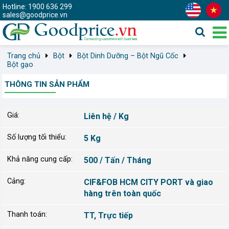
Hotline: 1900 636 299
sales@goodprice.vn
Trang chủ
Bột
Bột Dinh Dưỡng – Bột Ngũ Cốc
Bột gạo
THÔNG TIN SẢN PHẨM
Giá:
Liên hệ / Kg
Số lượng tối thiểu:
5 Kg
Khả năng cung cấp:
500 / Tấn / Tháng
Cảng:
CIF&FOB HCM CITY PORT và giao
hàng trên toàn quốc
Thanh toán:
TT, Trực tiếp