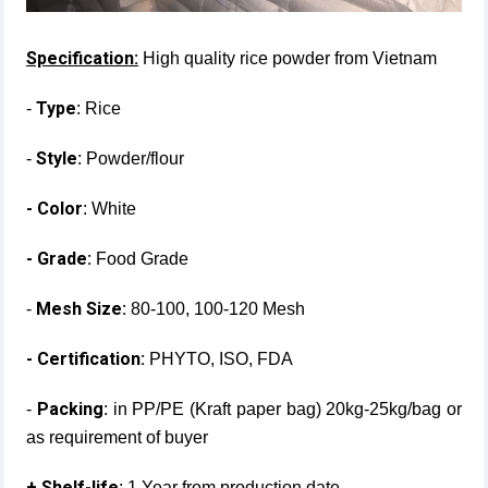
Specification:
High quality rice powder from Vietnam
Type
-
: Rice
Style
-
: Powder/flour
- Color
: White
- Grade:
Food Grade
Mesh Size:
-
80-100, 100-120 Mesh
- Certification:
PHYTO, ISO, FDA
Packing
-
: in PP/PE (Kraft paper bag) 20kg-25kg/bag or
as requirement of buyer
+ Shelf-life
: 1 Year from production date