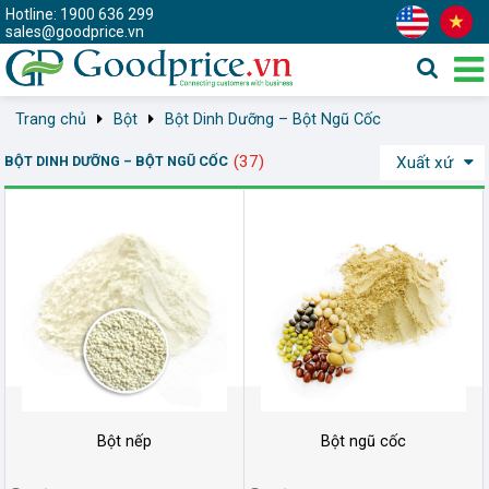
Hotline: 1900 636 299
sales@goodprice.vn
Trang chủ
Bột
Bột Dinh Dưỡng – Bột Ngũ Cốc
(37)
BỘT DINH DƯỠNG – BỘT NGŨ CỐC
Xuất xứ
Bột nếp
Bột ngũ cốc