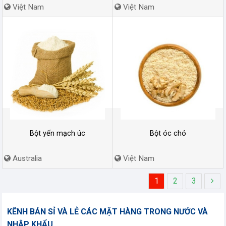
Việt Nam
Việt Nam
Bột yến mạch úc
Bột óc chó
Australia
Việt Nam
1
2
3
KÊNH BÁN SỈ VÀ LẺ CÁC MẶT HÀNG TRONG NƯỚC VÀ
NHẬP KHẨU