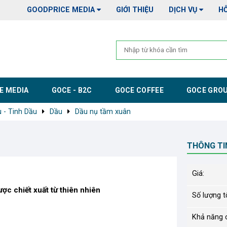
GOODPRICE MEDIA
GIỚI THIỆU
DỊCH VỤ
H
E MEDIA
GOCE - B2C
GOCE COFFEE
GOCE GRO
 - Tinh Dầu
Dầu
Dầu nụ tầm xuân
THÔNG TI
Giá:
c chiết xuất từ thiên nhiên
Số lượng tố
Khả năng 