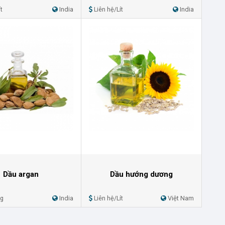
t
India
Liên hệ/Lít
India
Dầu argan
Dầu hướng dương
Kg
India
Liên hệ/Lít
Việt Nam