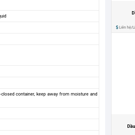
D
quid
Liên hệ/Lí
l-closed container, keep away from moisture and
Dầu