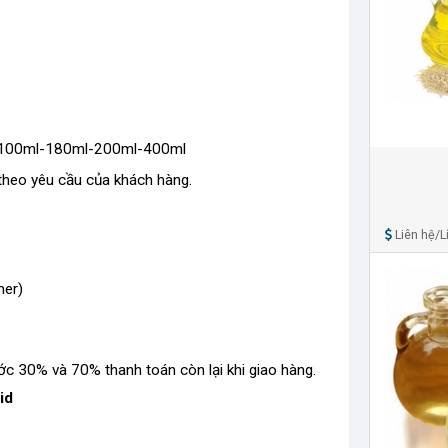
ml-100ml-180ml-200ml-400ml
theo yêu cầu của khách hàng.
Liên hệ/Lí
ner)
ớc 30% và 70% thanh toán còn lại khi giao hàng.
id