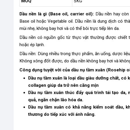
MOQ
5KG
Dầu nền là gì
(Base oil, carrier oil):
Dầu nền hay còn g
Base oil hoặc Vegetable oil. Dầu nền là dung dịch có th
mùi nhẹ, không bay hơi và có thể bôi trực tiếp lên da.
Dầu nền có nguồn gốc từ thực vật thường được chiết t
hoặc ép lạnh.
Dầu nền: Dùng nhiều trong thực phẩm, ăn uống, dược liệu,
Không xông đốt được, do dầu nền không bay hơi và khôn
Công dụng tuyệt vời của dầu nụ tầm xuân (
Rosehip o
Dầu nụ tầm xuân là loại dầu giàu dưỡng chất, có k
collagen giúp da trở nên căng mịn
Dầu nụ tầm xuân thúc đẩy quá trình tái tạo da,
quả, ngăn chặn lão hóa da.
Dầu nụ tầm xuân có khả năng kiểm soát dầu, khi
thương do tiếp xúc với ánh nắng.