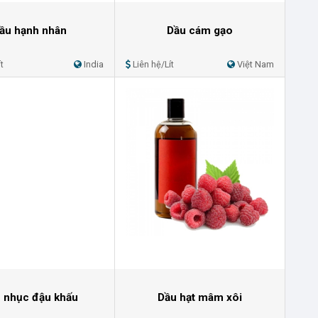
ầu hạnh nhân
Dầu cám gạo
t
India
Liên hệ/Lít
Việt Nam
 nhục đậu khấu
Dầu hạt mâm xôi