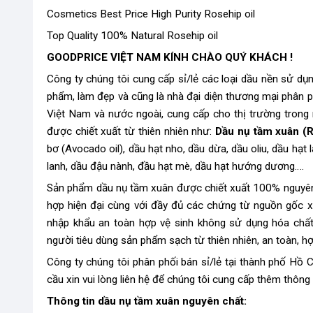
Cosmetics Best Price High Purity Rosehip oil
Top Quality 100% Natural Rosehip oil
GOODPRICE VIỆT NAM KÍNH CHÀO QUÝ KHÁCH !
Công ty chúng tôi cung cấp sỉ/lẻ các loại dầu nền sử dụ
phẩm, làm đẹp và cũng là nhà đại diện thương mại phân ph
Việt Nam và nước ngoài, cung cấp cho thị trường trong 
được chiết xuất từ thiên nhiên như:
Dầu nụ tầm xuân (
R
bơ (Avocado oil), dầu hạt nho, dầu dừa, dầu oliu, dầu hạt
lanh, dầu đậu nành, đầu hạt mè, dầu hạt hướng dương….
Sản phẩm dầu nụ tầm xuân được chiết xuất 100% nguyên 
hợp hiện đại cùng với đầy đủ các chứng từ nguồn gốc x
nhập khẩu an toàn hợp vệ sinh không sử dụng hóa chất
người tiêu dùng sản phẩm sạch từ thiên nhiên, an toàn, hợ
Công ty chúng tôi phân phối bán sỉ/lẻ tại thành phố Hồ
cầu xin vui lòng liên hệ để chúng tôi cung cấp thêm thông
Thông tin dầu nụ tầm xuân nguyên chất: