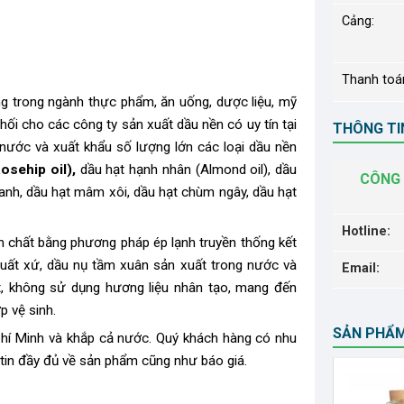
Cảng:
Thanh toá
ng trong ngành thực phẩm, ăn uống, dược liệu, mỹ
ối cho các công ty sản xuất dầu nền có uy tín tại
THÔNG TIN
nước và xuất khẩu số lượng lớn các loại dầu nền
osehip oil),
dầu hạt hạnh nhân (Almond oil), dầu
CÔNG 
 lanh, dầu hạt mâm xôi, dầu hạt chùm ngây, dầu hạt
Hotline:
chất bằng phương pháp ép lạnh truyền thống kết
uất xứ, dầu nụ tầm xuân sản xuất trong nước và
Email:
, không sử dụng hương liệu nhân tạo, mang đến
p vệ sinh.
SẢN PHẨ
 Chí Minh và khắp cả nước. Quý khách hàng có nhu
 tin đầy đủ về sản phẩm cũng như báo giá.