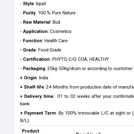
-
Style
: liquid
-
Purity
: 100 % Pure Nature
-
Raw Material
: Bud
-
Application:
Cosmetics
-
Function
: Health Care
- Grade
: Food Grade
- Certification:
PHYTO, C/O, COA, HEALTHY
-
Packaging
: 25kg-50kg/drum or according to customer 
+ Origin
: India
+ Shelf-life
: 24 Months from production date of manufa
+ Delivery time
: 01 to 02 weeks after your confirmati
bank.
+ Payment Term
: By 100% irrevocable L/C at sight or
B/L).
Product