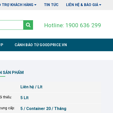
Ỗ TRỢ KHÁCH HÀNG
TIN TỨC
LIÊN HỆ & BÁO GIÁ
Hotline: 1900 636 299
UP
CẢNH BÁO TỪ GOODPRICE.VN
N SẢN PHẨM
Liên hệ / Lít
i thiểu:
5 Lít
cung cấp:
5 / Container 20 / Tháng