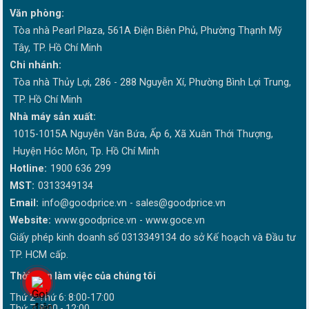
Văn phòng:
Tòa nhà Pearl Plaza, 561A Điện Biên Phủ, Phường Thạnh Mỹ
Tây, TP. Hồ Chí Minh
Chi nhánh:
Tòa nhà Thủy Lợi, 286 - 288 Nguyễn Xí, Phường Bình Lợi Trung,
TP. Hồ Chí Minh
Nhà máy sản xuất:
1015-1015A Nguyễn Văn Bứa, Ấp 6, Xã Xuân Thới Thượng,
Huyện Hóc Môn, Tp. Hồ Chí Minh
Hotline:
1900 636 299
MST:
0313349134
Email:
info@goodprice.vn
-
sales@goodprice.vn
Website:
www.goodprice.vn - www.goce.vn
Giấy phép kinh doanh số 0313349134 do sở Kế hoạch và Đầu tư
TP. HCM cấp.
Thời gian làm việc của chúng tôi
Thứ 2-Thứ 6: 8:00-17:00
Thứ 7: 8:00 - 12:00