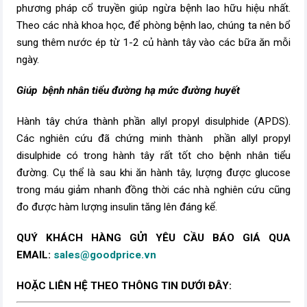
phương pháp cổ truyền giúp ngừa bệnh lao hữu hiệu nhất.
Theo các nhà khoa học, để phòng bệnh lao, chúng ta nên bổ
sung thêm nước ép từ 1-2 củ hành tây vào các bữa ăn mỗi
ngày.
Giúp bệnh nhân
tiểu đường
hạ mức đường huyết
Hành tây chứa thành phần allyl propyl disulphide (APDS).
Các nghiên cứu đã chứng minh thành phần allyl propyl
disulphide có trong hành tây rất tốt cho bệnh nhân tiểu
đường. Cụ thể là sau khi ăn hành tây, lượng được glucose
trong máu giảm nhanh đồng thời các nhà nghiên cứu cũng
đo được hàm lượng insulin tăng lên đáng kể.
QUÝ KHÁCH HÀNG GỬI YÊU CẦU BÁO GIÁ QUA
EMAIL:
sales@goodprice.vn
HOẶC LIÊN HỆ THEO THÔNG TIN DƯỚI ĐÂY: