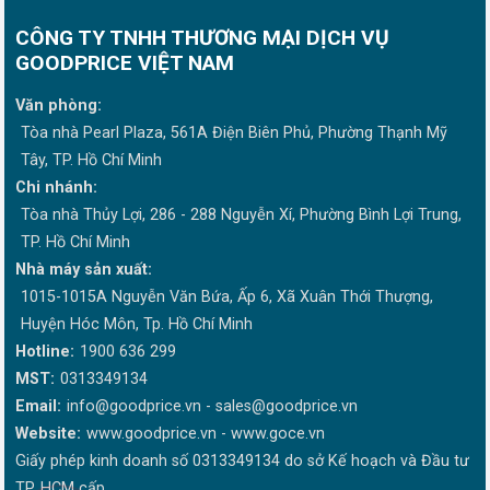
CÔNG TY TNHH THƯƠNG MẠI DỊCH VỤ
GOODPRICE VIỆT NAM
Văn phòng:
Tòa nhà Pearl Plaza, 561A Điện Biên Phủ, Phường Thạnh Mỹ
Tây, TP. Hồ Chí Minh
Chi nhánh:
Tòa nhà Thủy Lợi, 286 - 288 Nguyễn Xí, Phường Bình Lợi Trung,
TP. Hồ Chí Minh
Nhà máy sản xuất:
1015-1015A Nguyễn Văn Bứa, Ấp 6, Xã Xuân Thới Thượng,
Huyện Hóc Môn, Tp. Hồ Chí Minh
Hotline:
1900 636 299
MST:
0313349134
Email:
info@goodprice.vn
-
sales@goodprice.vn
Website:
www.goodprice.vn - www.goce.vn
Giấy phép kinh doanh số 0313349134 do sở Kế hoạch và Đầu tư
TP. HCM cấp.