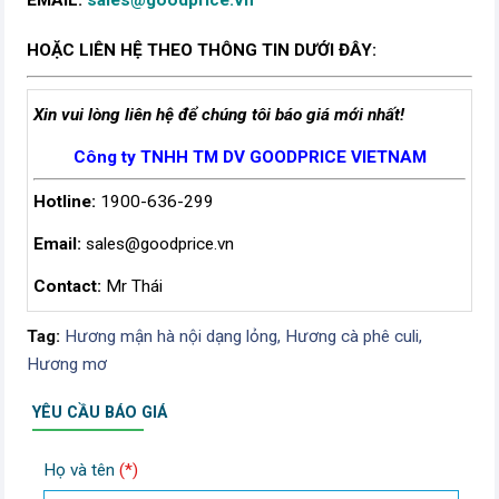
EMAIL:
sales@goodprice.vn
HOẶC LIÊN HỆ THEO THÔNG TIN DƯỚI ĐÂY:
Xin vui lòng liên hệ để chúng tôi báo giá mới nhất!
Công ty TNHH TM DV GOODPRICE VIETNAM
Hotline:
1900-636-299
Email:
sales@goodprice.vn
Contact:
Mr Thái
Tag:
Hương mận hà nội dạng lỏng,
Hương cà phê culi,
Hương mơ
YÊU CẦU BÁO GIÁ
Họ và tên
(*)