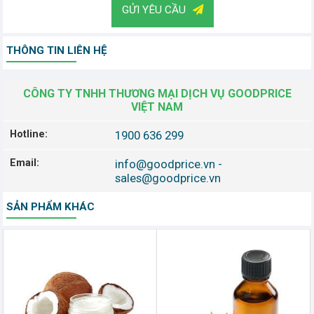
GỬI YÊU CẦU
THÔNG TIN LIÊN HỆ
CÔNG TY TNHH THƯƠNG MẠI DỊCH VỤ GOODPRICE
VIỆT NAM
Hotline:
1900 636 299
Email:
info@goodprice.vn
-
sales@goodprice.vn
SẢN PHẨM KHÁC