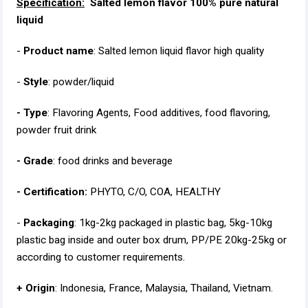
Specification:
Salted lemon flavor 100% pure natural
liquid
-
Product name
: Salted lemon liquid flavor high quality
-
Style
: powder/liquid
- Type
: Flavoring Agents, Food additives, food flavoring,
powder fruit drink
- Grade
: food drinks and beverage
- Certification:
PHYTO, C/O, COA, HEALTHY
-
Packaging
: 1kg-2kg packaged in plastic bag, 5kg-10kg
plastic bag inside and outer box drum, PP/PE 20kg-25kg or
according to customer requirements.
+ Origin
: Indonesia, France, Malaysia, Thailand, Vietnam.