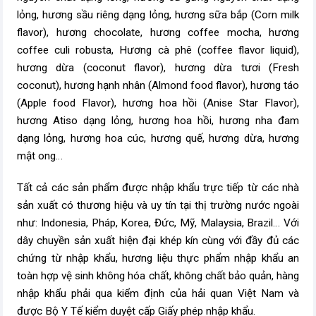
lỏng, hương sầu riêng dạng lỏng, hương sữa bắp (Corn milk
flavor), hương chocolate, hương coffee mocha, hương
coffee culi robusta, Hương cà phê (coffee flavor liquid),
hương dừa (coconut flavor), hương dừa tươi (Fresh
coconut), hương hạnh nhân (Almond food flavor), hương táo
(Apple food Flavor), hương hoa hồi (Anise Star Flavor),
hương Atiso dạng lỏng, hương hoa hồi, hương nha đam
dạng lỏng, hương hoa cúc, hương quế, hương dừa, hương
mật ong…
Tất cả các sản phẩm được nhập khẩu trực tiếp từ các nhà
sản xuất có thương hiệu và uy tín tại thị trường nước ngoài
như: Indonesia, Pháp, Korea, Đức, Mỹ, Malaysia, Brazil… Với
dây chuyền sản xuất hiện đại khép kín cùng với đầy đủ các
chứng từ nhập khẩu, hương liệu thực phẩm nhập khẩu an
toàn hợp vệ sinh không hóa chất, không chất bảo quản, hàng
nhập khẩu phải qua kiểm định của hải quan Việt Nam và
được Bộ Y Tế kiểm duyệt cấp Giấy phép nhập khẩu.