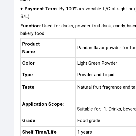
+ Payment Term
: By 100% irrevocable L/C at sight or
B/L).
Function:
Used for drinks, powder fruit drink, candy, bis
bakery food
Product
Pandan flavor powder for fo
Name
Color
Light Green Powder
Type
Powder and Liquid
Taste
Natural fruit fragrance and ta
Application Scope:
Suitable for: 1. Drinks, beve
Grade
Food grade
Shelf Time/Life
1 years