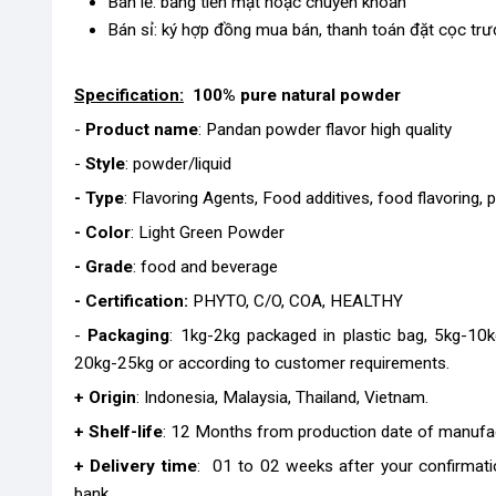
Bán lẻ: bằng tiền mặt hoặc chuyển khoản
Bán sỉ: ký hợp đồng mua bán, thanh toán đặt cọc trư
Specification:
100% pure natural powder
-
Product name
: Pandan powder flavor high quality
-
Style
: powder/liquid
- Type
: Flavoring Agents, Food additives, food flavoring, 
- Color
: Light Green Powder
- Grade
: food and beverage
- Certification:
PHYTO, C/O, COA, HEALTHY
-
Packaging
: 1kg-2kg packaged in plastic bag, 5kg-10
20kg-25kg or according to customer requirements.
+ Origin
: Indonesia, Malaysia, Thailand, Vietnam.
+ Shelf-life
: 12 Months from production date of manufa
+ Delivery time
: 01 to 02 weeks after your confirmati
bank.