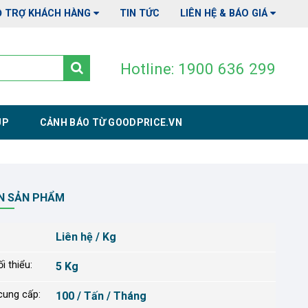
Ỗ TRỢ KHÁCH HÀNG
TIN TỨC
LIÊN HỆ & BÁO GIÁ
Hotline: 1900 636 299
UP
CẢNH BÁO TỪ GOODPRICE.VN
N SẢN PHẨM
Liên hệ / Kg
i thiểu:
5 Kg
cung cấp:
100 / Tấn / Tháng