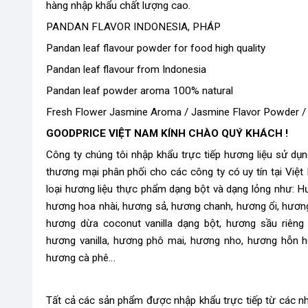
hàng nhập khẩu chất lượng cao.
PANDAN FLAVOR INDONESIA, PHÁP
Pandan leaf flavour powder for food high quality
Pandan leaf flavour from Indonesia
Pandan leaf powder aroma 100% natural
Fresh Flower Jasmine Aroma / Jasmine Flavor Powder /
GOODPRICE VIỆT NAM KÍNH CHÀO QUÝ KHÁCH !
Công ty chúng tôi nhập khẩu trực tiếp hương liệu sử dụ
thương mại phân phối cho các công ty có uy tín tại Việ
loại hương liệu thực phẩm dạng bột và dạng lỏng như: H
hương hoa nhài, hương sả, hương chanh, hương ổi, hươn
hương dừa coconut vanilla dạng bột, hương sầu riên
hương vanilla, hương phô mai, hương nho, hương hỗn h
hương cà phê…
Tất cả các sản phẩm được nhập khẩu trực tiếp từ các nhà