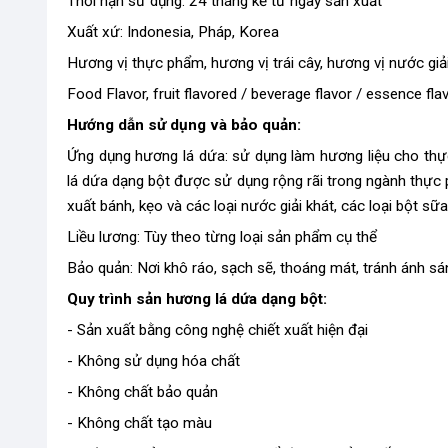
Thời hạn sử dụng: 24 tháng kể từ ngày sản xuất
Xuất xứ: Indonesia, Pháp, Korea
Hương vị thực phẩm, hương vị trái cây, hương vị nước giả
Food Flavor, fruit flavored / beverage flavor / essence flav
Hướng dẫn sử dụng và bảo quản:
Ứng dụng hương lá dứa: sử dụng làm hương liệu cho th
lá dứa dạng bột được sử dụng rộng rãi trong ngành thực
xuất bánh, kẹo và các loại nước giải khát, các loại bột sữ
Liều lương: Tùy theo từng loại sản phẩm cụ thể
Bảo quản: Nơi khô ráo, sạch sẽ, thoáng mát, tránh ánh sá
Quy trình sản hương lá dứa dạng bột:
- Sản xuất bằng công nghệ chiết xuất hiện đại
- Không sử dụng hóa chất
- Không chất bảo quản
- Không chất tạo màu