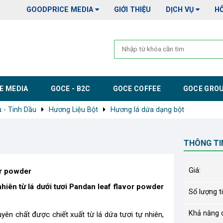
GOODPRICE MEDIA
GIỚI THIỆU
DỊCH VỤ
H
E MEDIA
GOCE - B2C
GOCE COFFEE
GOCE GRO
 - Tinh Dầu
Hương Liệu Bột
Hương lá dứa dạng bột
THÔNG TI
Giá:
or powder
iên từ lá dưới tươi Pandan leaf flavor powder
Số lượng tố
Khả năng 
n chất được chiết xuất từ lá dứa tươi tự nhiên,