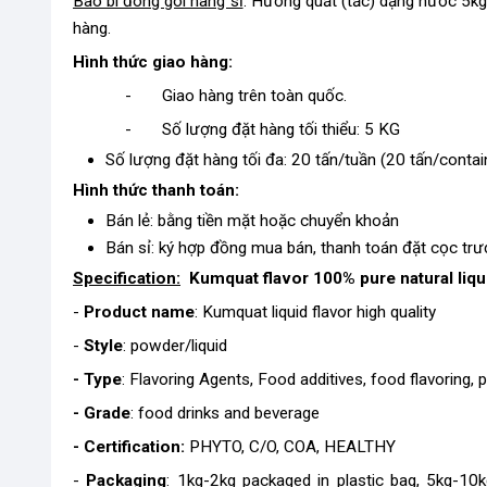
Bao bì đóng gói hàng sỉ
: Hương quất (tắc) dạng nước 5
hàng.
Hình thức giao hàng:
- Giao hàng trên toàn quốc.
- Số lượng đặt hàng tối thiểu: 5 KG
Số lượng đặt hàng tối đa: 20 tấn/tuần (20 tấn/contai
Hình thức thanh toán:
Bán lẻ: bằng tiền mặt hoặc chuyển khoản
Bán sỉ: ký hợp đồng mua bán, thanh toán đặt cọc trư
Specification:
Kumquat flavor 100% pure natural liqu
-
Product name
: Kumquat liquid flavor high quality
-
Style
: powder/liquid
- Type
: Flavoring Agents, Food additives, food flavoring, 
- Grade
: food drinks and beverage
- Certification:
PHYTO, C/O, COA, HEALTHY
-
Packaging
: 1kg-2kg packaged in plastic bag, 5kg-10