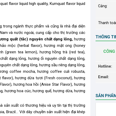
at flavor liquid high quality, Kumquat flavor liquid
Cảng:
Thanh toá
ng trong ngành thực phẩm và cũng là nhà đại diện
t Nam và nước ngoài, cung cấp cho thị trường các
THÔNG TIN
ương quất (tắc) nguyên chất dạng lỏng,
hương
 thảo mộc (herbal flavor), hương mật ong (honey
CÔNG 
anh (green tea lemon), hương hồng trà (red tea),
chất dạng lỏng, hương ổi nguyên chất dạng lỏng,
uyên chất dạng lỏng, hương sầu riêng dạng lỏng,
Hotline:
ương coffee mocha, hương coffee culi robusta,
Email:
t flavor), hương dừa tươi (Fresh coconut), hương
lavor), hương hoa hồi (Anise Star Flavor), hương
ng, hương hoa cúc, hương quế, hương dừa, hương
SẢN PHẨ
 sản xuất có thương hiệu và uy tín tại thị trường
ia, Brazil… Với dây chuyền sản xuất hiện đại khép