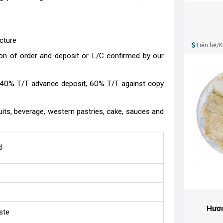
cture
Liên hệ/
on of order and deposit or L/C confirmed by our
 (40% T/T advance deposit, 60% T/T against copy
cuits, beverage, western pastries, cake, sauces and
d
Hươn
ste