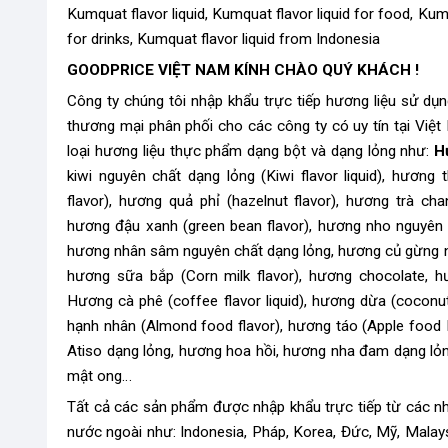
Kumquat flavor liquid, Kumquat flavor liquid for food, Kumqu
for drinks, Kumquat flavor liquid from Indonesia
GOODPRICE VIỆT NAM KÍNH CHÀO QUÝ KHÁCH !
Công ty chúng tôi nhập khẩu trực tiếp hương liệu sử dụ
thương mại phân phối cho các công ty có uy tín tại Việ
loại hương liệu thực phẩm dạng bột và dạng lỏng như:
H
kiwi nguyên chất dạng lỏng (Kiwi flavor liquid), hương
flavor), hương quả phỉ (hazelnut flavor), hương trà ch
hương đậu xanh (green bean flavor), hương nho nguyên 
hương nhân sâm nguyên chất dạng lỏng, hương củ gừng ng
hương sữa bắp (Corn milk flavor), hương chocolate, h
Hương cà phê (coffee flavor liquid), hương dừa (coconu
hạnh nhân (Almond food flavor), hương táo (Apple food F
Atiso dạng lỏng, hương hoa hồi, hương nha đam dạng lỏ
mật ong…
Tất cả các sản phẩm được nhập khẩu trực tiếp từ các nhà
nước ngoài như: Indonesia, Pháp, Korea, Đức, Mỹ, Malays