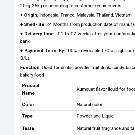
20kg-25kg or according to customer requirements.
+ Origin
: Indonesia, France, Malaysia, Thailand, Vietnam.
+ Shelf-life
: 24 Months from production date of manufa
+ Delivery time
: 01 to 02 weeks after your confirmati
bank.
+ Payment Term
: By 100% irrevocable L/C at sight or
B/L).
Function:
Used for drinks, powder fruit drink, candy, bis
bakery food
Product
Kumquat flavor liquid for foo
Name
Color
Natural color
Type
Powder and Liquid
Taste
Natural fruit fragrance and ta