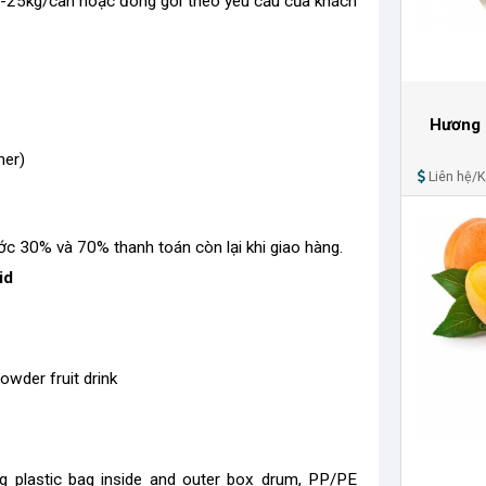
kg-25kg/can hoặc đóng gói theo yêu cầu của khách
Hương 
ner)
Liên hệ/
ớc 30% và 70% thanh toán còn lại khi giao hàng.
id
powder fruit drink
kg plastic bag inside and outer box drum, PP/PE