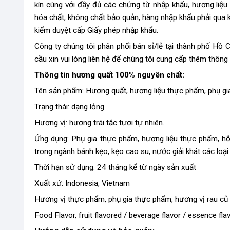
kín cùng với đầy đủ các chứng từ nhập khẩu, hương liệ
hóa chất, không chất bảo quản, hàng nhập khẩu phải qua
kiểm duyệt cấp Giấy phép nhập khẩu.
Công ty chúng tôi phân phối bán sỉ/lẻ tại thành phố Hồ
cầu xin vui lòng liên hệ để chúng tôi cung cấp thêm thông
Thông tin hương quất 100% nguyên chất:
Tên sản phẩm: Hương quất, hương liệu thực phẩm, phụ g
Trạng thái: dạng lỏng
Hương vị: hương trái tắc tươi tự nhiên.
Ứng dụng: Phụ gia thực phẩm, hương liệu thực phẩm, 
trong ngành bánh kẹo, kẹo cao su, nước giải khát các loạ
Thời hạn sử dụng: 24 tháng kể từ ngày sản xuất
Xuất xứ: Indonesia, Vietnam
Hương vị thực phẩm, phụ gia thực phẩm, hương vị rau củ 
Food Flavor, fruit flavored / beverage flavor / essence flav