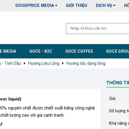
GOODPRICE MEDIA
GIỚI THIỆU
DỊCH VỤ
H
E MEDIA
GOCE - B2C
GOCE COFFEE
GOCE GRO
 - Tinh Dầu
Hương Liệu Lỏng
Hương tắc dạng lỏng
THÔNG TI
Giá:
vor liquid)
00% nguyên chất được chiết xuất bằng công nghệ
Số lượng tố
chất lượng cao với giá cạnh tranh.
Khả năng 
M