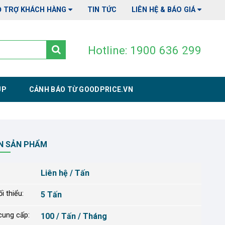
Ỗ TRỢ KHÁCH HÀNG
TIN TỨC
LIÊN HỆ & BÁO GIÁ
Hotline: 1900 636 299
UP
CẢNH BÁO TỪ GOODPRICE.VN
N SẢN PHẨM
Liên hệ / Tấn
i thiểu:
5 Tấn
cung cấp:
100 / Tấn / Tháng