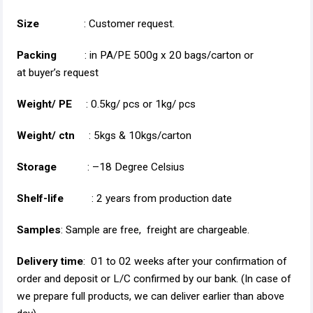
Size
: Customer request.
Packing
: in PA/PE 500g x 20 bags/carton or
at buyer’s request
Weight/ PE
: 0.5kg/ pcs or 1kg/ pcs
Weight/ ctn
: 5kgs & 10kgs/carton
Storage
: –18 Degree Celsius
Shelf-life
: 2 years from production date
Samples
: Sample are free, freight are chargeable.
Delivery time
: 01 to 02 weeks after your confirmation of
order and deposit or L/C confirmed by our bank. (In case of
we prepare full products, we can deliver earlier than above