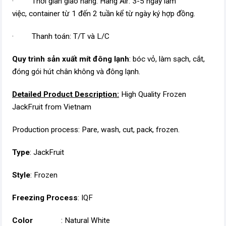
· Thời gian giao hàng: Hàng Air: 3-5 ngày làm
việc, container từ 1 đến 2 tuần kể từ ngày ký hợp đồng.
· Thanh toán: T/T và L/C
Quy trình sản xuất mít đông lạnh
: bóc vỏ, làm sạch, cắt,
đóng gói hút chân không và đông lạnh.
Detailed Product Description:
High Quality Frozen
JackFruit from Vietnam
Production process: Pare, wash, cut, pack, frozen.
Type
: JackFruit
Style
: Frozen
Freezing Process
: IQF
Color
: Natural White