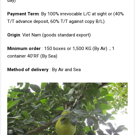
day)
Payment Term
: By 100% irrevocable L/C at sight or (40%
T/T advance deposit, 60% T/T against copy B/L).
Origin
: Viet Nam (goods standard export)
Minimum order
: 150 boxes or 1,500 KG (By Air) ; 1
container 40’RF (By Sea)
Method of delivery
: By Air and Sea