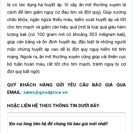
là có tác dụng hạ huyết áp. Vì vậy, ăn mít thường xuyên là
cách để làm giảm nguy cơ đau tim và đột quỵ), Giúp xương
chắc khỏe, ngăn ngừa thiếu máu, kiểm soát huyết áp và tốt
cho tim mạch và giảm cân hiệu quả (mít là loại quả giàu hàm
lượng kali (cứ 100 gram mít có khoảng 303 miligram kali),
giúp cân bằng và ổn định huyết áp, đặc biệt là những người
mắc chứng huyết áp cao dễ bị đột quỵ nguy hiểm tới tính
mạng. Ngoài ra, ăn mít thường xuyên cũng giúp cải thiện cục
bộ tuần hoàn máu, rất tốt cho tim mạch, tránh nguy bị cơ
đột quỵ bất ngờ).
QUÝ KHÁCH HÀNG GỬI YÊU CẦU BÁO GIÁ QUA
EMAIL:
sales@goodprice.vn
HOẶC LIÊN HỆ THEO THÔNG TIN DƯỚI ĐÂY:
Xin vui lòng liên hệ để chúng tôi báo giá mới nhất!