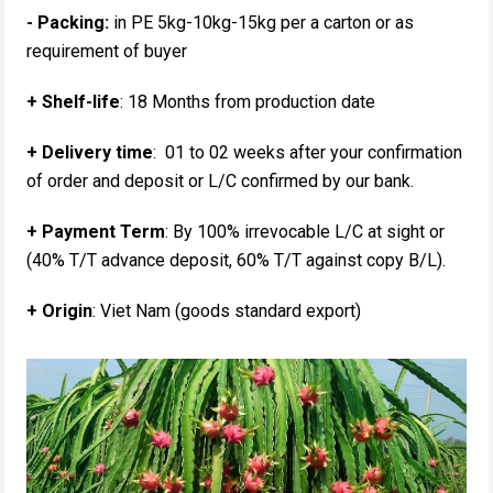
- Packing:
in PE 5kg-10kg-15kg per a carton or as
requirement of buyer
+ Shelf-life
: 18 Months from production date
+ Delivery time
: 01 to 02 weeks after your confirmation
of order and deposit or L/C confirmed by our bank.
+ Payment Term
: By 100% irrevocable L/C at sight or
(40% T/T advance deposit, 60% T/T against copy B/L).
+ Origin
: Viet Nam (goods standard export)