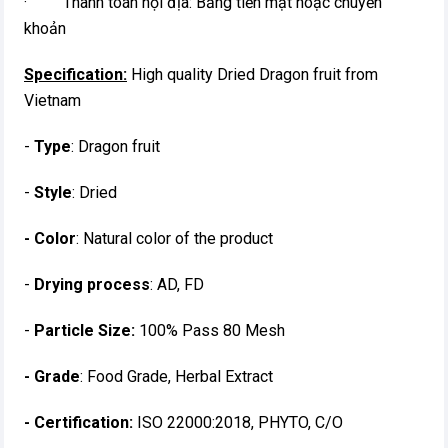
· Thanh toán nội địa: Bằng tiền mặt hoặc chuyển
khoản
Specification:
High quality Dried Dragon fruit from
Vietnam
-
Type
: Dragon fruit
-
Style
: Dried
- Color
: Natural color of the product
-
Drying process
: AD, FD
-
Particle Size:
100% Pass 80 Mesh
- Grade
: Food Grade, Herbal Extract
- Certification:
ISO 22000:2018, PHYTO, C/O