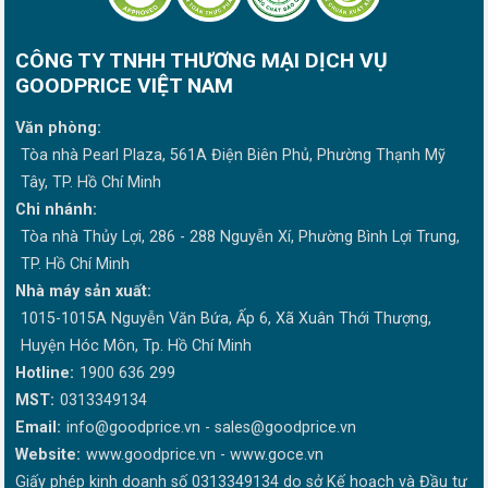
CÔNG TY TNHH THƯƠNG MẠI DỊCH VỤ
GOODPRICE VIỆT NAM
Văn phòng:
Tòa nhà Pearl Plaza, 561A Điện Biên Phủ, Phường Thạnh Mỹ
Tây, TP. Hồ Chí Minh
Chi nhánh:
Tòa nhà Thủy Lợi, 286 - 288 Nguyễn Xí, Phường Bình Lợi Trung,
TP. Hồ Chí Minh
Nhà máy sản xuất:
1015-1015A Nguyễn Văn Bứa, Ấp 6, Xã Xuân Thới Thượng,
Huyện Hóc Môn, Tp. Hồ Chí Minh
Hotline:
1900 636 299
MST:
0313349134
Email:
info@goodprice.vn
-
sales@goodprice.vn
Website:
www.goodprice.vn - www.goce.vn
Giấy phép kinh doanh số 0313349134 do sở Kế hoạch và Đầu tư