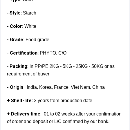
Style
-
: Starch
- Color
: White
- Grade
: Food grade
- Certification:
PHYTO, C/O
Packing
-
: in PP/PE 2KG - 5KG - 25KG - 50KG or as
requirement of buyer
- Origin
: India, Korea, France, Viet Nam, China
+ Shelf-life
: 2 years from production date
+ Delivery time
: 01 to 02 weeks after your confirmation
of order and deposit or L/C confirmed by our bank.