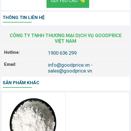
GỬI YÊU CẦU
THÔNG TIN LIÊN HỆ
CÔNG TY TNHH THƯƠNG MẠI DỊCH VỤ GOODPRICE
VIỆT NAM
Hotline:
1900 636 299
Email:
info@goodprice.vn
-
sales@goodprice.vn
SẢN PHẨM KHÁC