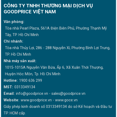
CÔNG TY TNHH THƯƠNG MẠI DỊCH VỤ
GOODPRICE VIỆT NAM
Văn phòng:
Tòa nhà Pearl Plaza, 561A Điện Biên Phủ, Phường Thạnh Mỹ
Tây, TP. Hồ Chí Minh
Chi nhánh:
Tòa nhà Thủy Lợi, 286 - 288 Nguyễn Xí, Phường Bình Lợi Trung,
TP. Hồ Chí Minh
Nhà máy sản xuất:
1015-1015A Nguyễn Văn Bứa, Ấp 6, Xã Xuân Thới Thượng,
Huyện Hóc Môn, Tp. Hồ Chí Minh
Hotline:
1900 636 299
MST:
0313349134
Email:
info@goodprice.vn
-
sales@goodprice.vn
Website:
www.goodprice.vn - www.goce.vn
Giấy phép kinh doanh số 0313349134 do sở Kế hoạch và Đầu tư
TP. HCM cấp.