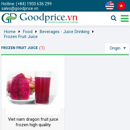
Hotline: (+84) 1900 636 299
sales@goodprice.vn
Home
Food
Beverages - Juice Drinking
Frozen Fruit Juice
(1)
FROZEN FRUIT JUICE
Origin
Viet nam dragon fruit juice
frozen high quality