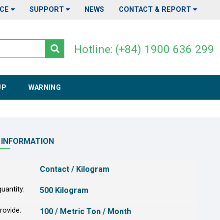
ICE
SUPPORT
NEWS
CONTACT & REPORT
Hotline: (+84) 1900 636 299
UP
WARNING
 INFORMATION
Contact / Kilogram
uantity:
500 Kilogram
provide:
100 / Metric Ton / Month