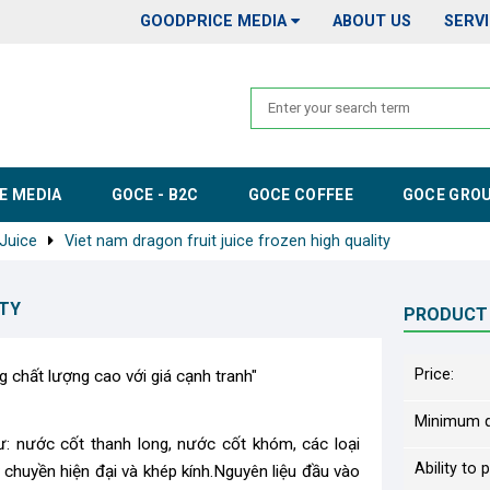
GOODPRICE MEDIA
ABOUT US
SERV
E MEDIA
GOCE - B2C
GOCE COFFEE
GOCE GRO
 Juice
Viet nam dragon fruit juice frozen high quality
ITY
PRODUCT
Price:
 chất lượng cao với giá cạnh tranh"
Minimum q
: nước cốt thanh long, nước cốt khóm, các loại
Ability to 
 chuyền hiện đại và khép kính.Nguyên liệu đầu vào