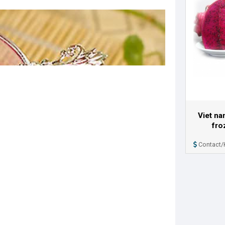
Viet na
fro
Contact/