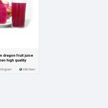
m dragon fruit juice
zen high quality
Kilogram
Việt Nam