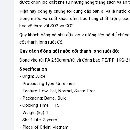
được chon lọc khắt khe từ nhưng nông trang sạch và an t
Hiện nay công ty chúng tôi cung cấp bán sỉ và lẻ nước 
trong nước và xuất khẩu, đảm bảo hàng chất lượng cao,
bảo vệ thực vật SO2 và CO2.
Quý khách hàng có nhu cầu xin vui lòng liên hệ để chú
cốt thanh long ruột đỏ.
Quy cách đóng gói nước cốt thanh long ruột đỏ:
Đóng vào túi PA 250gram/túi và đóng bao PE/PP 1KG-2
Specification
- Origin: Juice
- Processing Type: Unrefined
- Feature: Low-Fat, Normal, Sugar-Free
- Packaging: Barrel, Bulk
- Cooking Time: 15
- Weight (kg): 1
- Shelf Life: 3 years
- Place of Origin: Vietnam