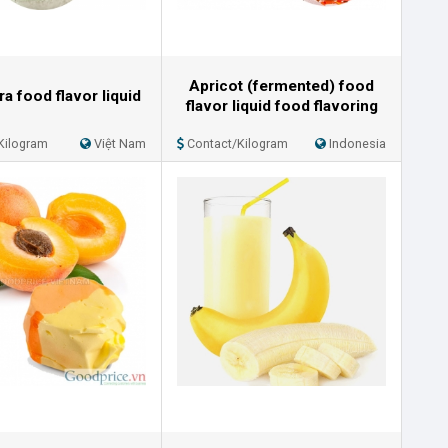
Apricot (fermented) food
a food flavor liquid
flavor liquid food flavoring
Kilogram
Việt Nam
Contact/Kilogram
Indonesia