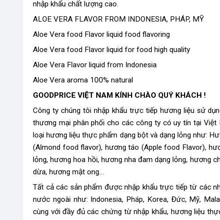
nhập khẩu chất lượng cao.
ALOE VERA FLAVOR FROM INDONESIA, PHÁP, MỸ
Aloe Vera food Flavor liquid food flavoring
Aloe Vera food Flavor liquid for food high quality
Aloe Vera Flavor liquid from Indonesia
Aloe Vera aroma 100% natural
GOODPRICE VIỆT NAM KÍNH CHÀO QUÝ KHÁCH !
Công ty chúng tôi nhập khẩu trực tiếp hương liệu sử dụ
thương mại phân phối cho các công ty có uy tín tại Việ
loại hương liệu thực phẩm dạng bột và dạng lỏng như: H
(Almond food flavor), hương táo (Apple food Flavor), hư
lỏng, hương hoa hồi, hương nha đam dạng lỏng, hương c
dừa, hương mật ong…
Tất cả các sản phẩm được nhập khẩu trực tiếp từ các nhà
nước ngoài như: Indonesia, Pháp, Korea, Đức, Mỹ, Mala
cùng với đầy đủ các chứng từ nhập khẩu, hương liệu th