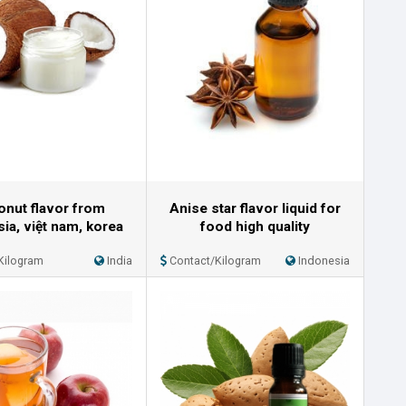
nut flavor from
Anise star flavor liquid for
ia, việt nam, korea
food high quality
Kilogram
India
Contact/Kilogram
Indonesia