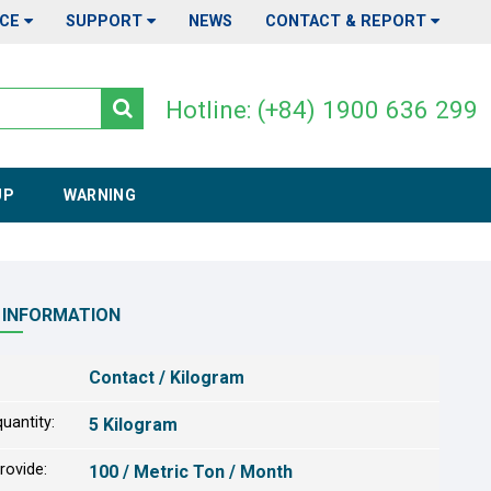
ICE
SUPPORT
NEWS
CONTACT & REPORT
Hotline: (+84) 1900 636 299
UP
WARNING
 INFORMATION
Contact / Kilogram
uantity:
5 Kilogram
provide:
100 / Metric Ton / Month