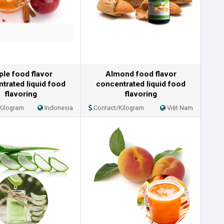
ple food flavor
Almond food flavor
trated liquid food
concentrated liquid food
flavoring
flavoring
Kilogram
Indonesia
Contact/Kilogram
Việt Nam