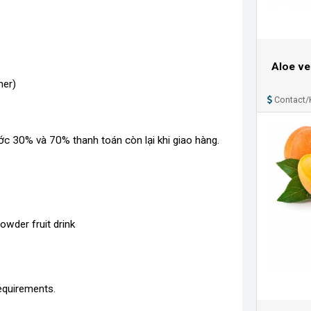
Aloe ver
ner)
Contact/
ớc 30% và 70% thanh toán còn lại khi giao hàng.
powder fruit drink
equirements.