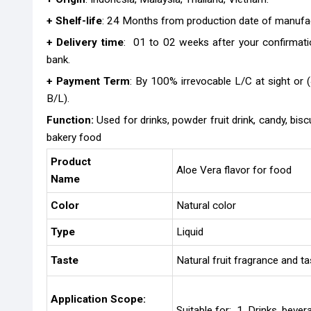
+ Shelf-life
: 24 Months from production date of manufa
+ Delivery time
: 01 to 02 weeks after your confirmati
bank.
+ Payment Term
: By 100% irrevocable L/C at sight or
B/L).
Function:
Used for drinks, powder fruit drink, candy, bis
bakery food
Product
Aloe Vera flavor for food
Name
Color
Natural color
Type
Liquid
Taste
Natural fruit fragrance and ta
Application Scope:
Suitable for: 1. Drinks, beve