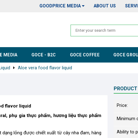
GOODPRICE MEDIA
ABOUT US
SERV
E MEDIA
GOCE - B2C
GOCE COFFEE
GOCE GRO
Liquid
Aloe vera food flavor liquid
PRODUCT
Price:
 flavor liquid
al, phụ gia thực phẩm, hương liệu thực phẩm
Minimum q
Ability to 
dạng lỏng được chiết xuất từ cây nha đam, hàng