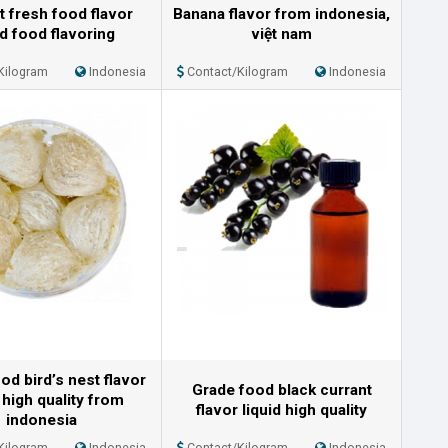
t fresh food flavor
Banana flavor from indonesia,
id food flavoring
việt nam
Kilogram
Indonesia
Contact/Kilogram
Indonesia
od bird’s nest flavor
Grade food black currant
d high quality from
flavor liquid high quality
indonesia
Kilogram
Indonesia
Contact/Kilogram
Indonesia