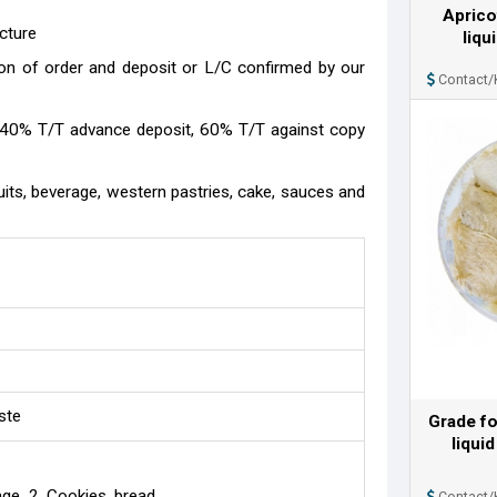
Aprico
cture
liqu
on of order and deposit or L/C confirmed by our
Contact/
 (40% T/T advance deposit, 60% T/T against copy
cuits, beverage, western pastries, cake, sauces and
ste
Grade fo
liqui
rage 2. Cookies, bread
Contact/