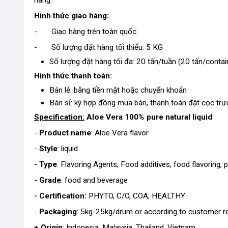
hàng.
Hình thức giao hàng:
- Giao hàng trên toàn quốc.
- Số lượng đặt hàng tối thiểu: 5 KG
Số lượng đặt hàng tối đa: 20 tấn/tuần (20 tấn/contai
Hình thức thanh toán:
Bán lẻ: bằng tiền mặt hoặc chuyển khoản
Bán sỉ: ký hợp đồng mua bán, thanh toán đặt cọc trư
Specification:
Aloe Vera
100% pure natural liquid
-
Product name
: Aloe Vera flavor
-
Style
: liquid
- Type
: Flavoring Agents, Food additives, food flavoring, 
- Grade
: food and beverage
- Certification:
PHYTO, C/O, COA, HEALTHY
-
Packaging
: 5kg-25kg/drum or according to customer r
+ Origin
: Indonesia, Malaysia, Thailand, Vietnam.