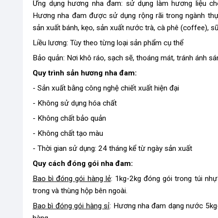
Ứng dụng hương nha đam: sử dụng làm hương liệu ch
Hương nha đam được sử dụng rộng rãi trong ngành thự
sản xuất bánh, kẹo, sản xuất nước trà, cà phê (coffee), sữ
Liều lương: Tùy theo từng loại sản phẩm cụ thể
Bảo quản: Nơi khô ráo, sạch sẽ, thoáng mát, tránh ánh sá
Quy trình sản hương nha đam:
- Sản xuất bằng công nghệ chiết xuất hiện đại
- Không sử dụng hóa chất
- Không chất bảo quản
- Không chất tạo màu
- Thời gian sử dụng: 24 tháng kể từ ngày sản xuất
Quy cách đóng gói nha đam:
Bao bì đóng gói hàng lẻ
: 1kg-2kg đóng gói trong túi nhự
trong và thùng hộp bên ngoài.
Bao bì đóng gói hàng sỉ
: Hương nha đam dạng nước 5kg