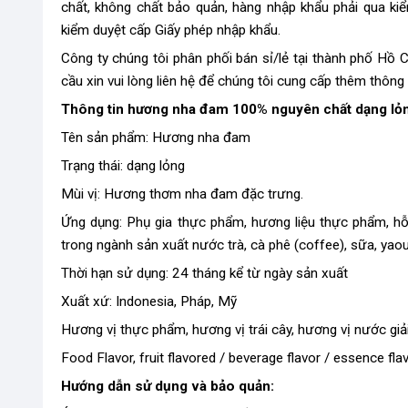
chất, không chất bảo quản, hàng nhập khẩu phải qua k
kiểm duyệt cấp Giấy phép nhập khẩu.
Công ty chúng tôi phân phối bán sỉ/lẻ tại thành phố Hồ
cầu xin vui lòng liên hệ để chúng tôi cung cấp thêm thông
Thông tin hương nha đam 100% nguyên chất dạng lỏ
Tên sản phẩm: Hương nha đam
Trạng thái: dạng lỏng
Mùi vị: Hương thơm nha đam đặc trưng.
Ứng dụng: Phụ gia thực phẩm, hương liệu thực phẩm, h
trong ngành sản xuất nước trà, cà phê (coffee), sữa, yaou
Thời hạn sử dụng: 24 tháng kể từ ngày sản xuất
Xuất xứ: Indonesia, Pháp, Mỹ
Hương vị thực phẩm, hương vị trái cây, hương vị nước giả
Food Flavor, fruit flavored / beverage flavor / essence flav
Hướng dẫn sử dụng và bảo quản: