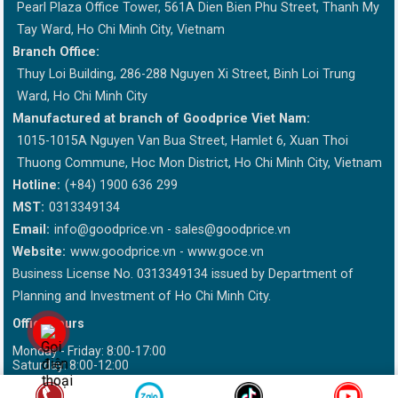
Pearl Plaza Office Tower, 561A Dien Bien Phu Street, Thanh My
Tay Ward, Ho Chi Minh City, Vietnam
Branch Office:
Thuy Loi Building, 286-288 Nguyen Xi Street, Binh Loi Trung
Ward, Ho Chi Minh City
Manufactured at branch of Goodprice Viet Nam:
1015-1015A Nguyen Van Bua Street, Hamlet 6, Xuan Thoi
Thuong Commune, Hoc Mon District, Ho Chi Minh City, Vietnam
Hotline:
(+84) 1900 636 299
MST:
0313349134
Email:
info@goodprice.vn
-
sales@goodprice.vn
Website:
www.goodprice.vn - www.goce.vn
Business License No. 0313349134 issued by Department of
Planning and Investment of Ho Chi Minh City.
Office hours
Monday - Friday: 8:00-17:00
Saturday: 8:00-12:00
This site is sponsored by DMCA Please write "Goodprice.vn" when