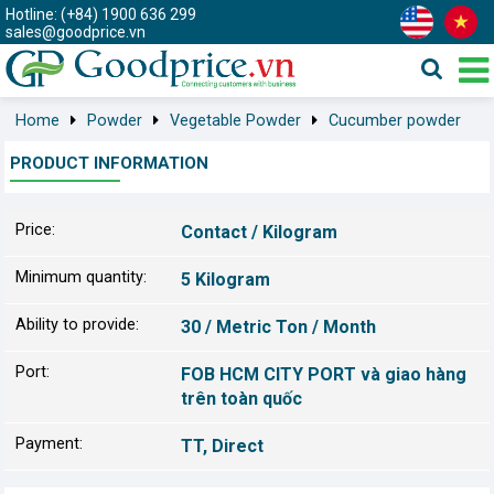
Hotline: (+84) 1900 636 299
sales@goodprice.vn
Home
Powder
Vegetable Powder
Cucumber powder
PRODUCT INFORMATION
Price:
Contact / Kilogram
Minimum quantity:
5 Kilogram
Ability to provide:
30 / Metric Ton / Month
Port:
FOB HCM CITY PORT và giao hàng
trên toàn quốc
Payment:
TT, Direct