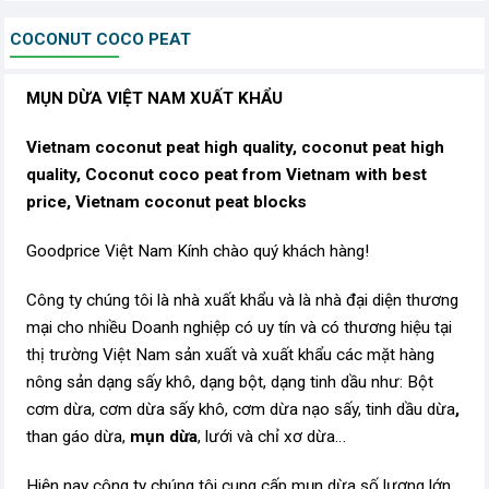
COCONUT COCO PEAT
MỤN DỪA VIỆT NAM XUẤT KHẨU
Vietnam coconut peat high quality, coconut peat high
quality, Coconut coco peat from Vietnam with best
price, Vietnam coconut peat blocks
Goodprice Việt Nam Kính chào quý khách hàng!
Công ty chúng tôi là nhà xuất khẩu và là nhà đại diện thương
mại cho nhiều Doanh nghiệp có uy tín và có thương hiệu tại
thị trường Việt Nam sản xuất và xuất khẩu các mặt hàng
nông sản dạng sấy khô, dạng bột, dạng tinh dầu như: Bột
cơm dừa, cơm dừa sấy khô, cơm dừa nạo sấy, tinh dầu dừa
,
than gáo dừa,
mụn dừa
, lưới và chỉ xơ dừa…
Hiện nay công ty chúng tôi cung cấp mụn dừa số lượng lớn,