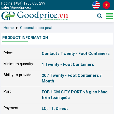
Hotline: (+84) 1900 636 299
sales@goodprice.vn
Home
Coconut coco peat
PRODUCT INFORMATION
Price:
Contact / Twenty - Foot Containers
Minimum quantity:
1 Twenty - Foot Containers
Ability to provide:
20 / Twenty - Foot Containers /
Month
Port:
FOB HCM CITY PORT và giao hàng
trên toàn quốc
Payment:
LC, TT, Direct