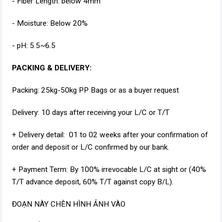
- Fiber Length: below 4mm
- Moisture: Below 20%
- pH: 5.5~6.5
PACKING & DELIVERY:
Packing: 25kg-50kg PP Bags or as a buyer request
Delivery: 10 days after receiving your L/C or T/T
+ Delivery detail: 01 to 02 weeks after your confirmation of
order and deposit or L/C confirmed by our bank.
+ Payment Term: By 100% irrevocable L/C at sight or (40%
T/T advance deposit, 60% T/T against copy B/L).
ĐOẠN NÀY CHÈN HÌNH ẢNH VÀO