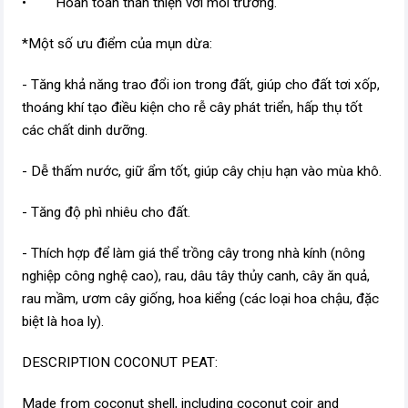
• Hoàn toàn thân thiện với môi trường.
*Một số ưu điểm của mụn dừa:
- Tăng khả năng trao đổi ion trong đất, giúp cho đất tơi xốp,
thoáng khí tạo điều kiện cho rễ cây phát triển, hấp thụ tốt
các chất dinh dưỡng.
- Dễ thấm nước, giữ ẩm tốt, giúp cây chịu hạn vào mùa khô.
- Tăng độ phì nhiêu cho đất.
- Thích hợp để làm giá thể trồng cây trong nhà kính (nông
nghiệp công nghệ cao), rau, dâu tây thủy canh, cây ăn quả,
rau mầm, ươm cây giống, hoa kiểng (các loại hoa chậu, đặc
biệt là hoa ly).
DESCRIPTION COCONUT PEAT:
Made from coconut shell, including coconut coir and