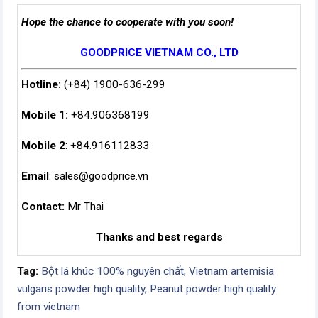
Hope the chance to cooperate with you soon!
GOODPRICE VIETNAM CO., LTD
Hotline:
(+84) 1900-636-299
Mobile 1:
+84.906368199
Mobile 2
: +84.916112833
Email
:
sales@goodprice.vn
Contact:
Mr Thai
Thanks and best regards
Tag:
Bột lá khúc 100% nguyên chất,
Vietnam artemisia
vulgaris powder high quality,
Peanut powder high quality
from vietnam