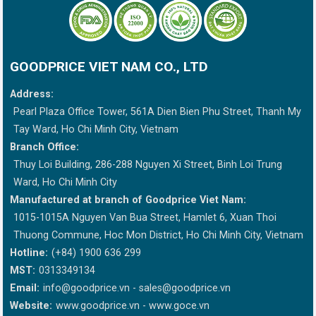
GOODPRICE VIET NAM CO., LTD
Address:
Pearl Plaza Office Tower, 561A Dien Bien Phu Street, Thanh My
Tay Ward, Ho Chi Minh City, Vietnam
Branch Office:
Thuy Loi Building, 286-288 Nguyen Xi Street, Binh Loi Trung
Ward, Ho Chi Minh City
Manufactured at branch of Goodprice Viet Nam:
1015-1015A Nguyen Van Bua Street, Hamlet 6, Xuan Thoi
Thuong Commune, Hoc Mon District, Ho Chi Minh City, Vietnam
Hotline:
(+84) 1900 636 299
MST:
0313349134
Email:
info@goodprice.vn
-
sales@goodprice.vn
Website:
www.goodprice.vn - www.goce.vn