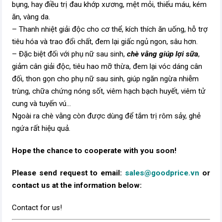
bụng, hay điều trị đau khớp xương, mệt mỏi, thiếu máu, kém
ăn, vàng da.
– Thanh nhiệt giải độc cho cơ thể, kích thích ăn uống, hỗ trợ
tiêu hóa và trao đổi chất, đem lại giấc ngủ ngon, sâu hơn.
– Đặc biệt đối với phụ nữ sau sinh,
chè vằng giúp lợi sữa
,
giảm cân giải độc, tiêu hao mỡ thừa, đem lại vóc dáng cân
đối, thon gọn cho phụ nữ sau sinh, giúp ngăn ngừa nhiễm
trùng, chữa chứng nóng sốt, viêm hạch bạch huyết, viêm tử
cung và tuyến vú...
Ngoài ra chè vằng còn được dùng để tắm trị rôm sảy, ghẻ
ngứa rất hiệu quả.
Hope the chance to cooperate with you soon!
Please send request to email:
sales@goodprice.vn
or
contact us at the information below:​
Contact for us!