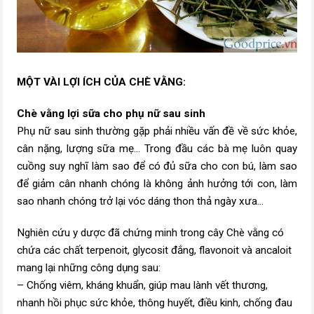
MỘT VÀI LỢI ÍCH CỦA CHÈ VẰNG:
Chè vằng lợi sữa cho phụ nữ sau sinh
Phụ nữ sau sinh thường gặp phải nhiều vấn đề về sức khỏe,
cân nặng, lượng sữa mẹ... Trong đầu các bà mẹ luôn quay
cuồng suy nghĩ làm sao để có đủ sữa cho con bú, làm sao
để giảm cân nhanh chóng là không ảnh hưởng tới con, làm
sao nhanh chóng trở lại vóc dáng thon thả ngày xưa...
Nghiên cứu y dược đã chứng minh trong cây Chè vằng có
chứa các chất terpenoit, glycosit đắng, flavonoit và ancaloit
mang lại những công dụng sau:
– Chống viêm, kháng khuẩn, giúp mau lành vết thương,
nhanh hồi phục sức khỏe, thông huyết, điều kinh, chống đau