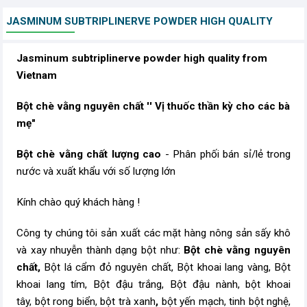
JASMINUM SUBTRIPLINERVE POWDER HIGH QUALITY
Jasminum subtriplinerve powder high quality from
Vietnam
Bột chè vằng nguyên chất '' Vị thuốc thần kỳ cho các bà
mẹ"
Bột chè vằng chất lượng cao
- Phân phối bán sỉ/lẻ trong
nước và xuất khẩu với số lượng lớn
Kính chào quý khách hàng !
Công ty chúng tôi sản xuất các mặt hàng nông sản sấy khô
và xay nhuyễn thành dạng bột như:
Bột chè vằng nguyên
chất,
Bột lá cẩm đỏ nguyên chất​, Bột khoai lang vàng, Bột
khoai lang tím, Bột đậu trắng, Bột đậu nành, bột khoai
tây, bột rong biển, bột trà xanh
,
bột yến mạch, tinh bột nghệ,