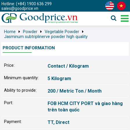
Hotline: (+84) 1900 636 299
sales@goodprice.vn
Home
Powder
Vegetable Powder
Jasminum subtriplinerve powder high quality
PRODUCT INFORMATION
Price:
Contact / Kilogram
Minimum quantity:
5 Kilogram
Ability to provide:
200 / Metric Ton / Month
Port:
FOB HCM CITY PORT và giao hàng
trên toàn quốc
Payment:
TT, Direct