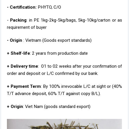
- Certification:
PHYTO, C/O
-
Packing
: in PE 1kg-2kg-5kg/bags, 5kg-10kg/carton or as
requirement of buyer
- Origin
: Vietnam (Goods export standards)
+ Shelf-life
: 2 years from production date
+ Delivery time
: 01 to 02 weeks after your confirmation of
order and deposit or L/C confirmed by our bank.
+ Payment Term
: By 100% irrevocable L/C at sight or (40%
T/T advance deposit, 60% T/T against copy B/L).
+ Origin
: Viet Nam (goods standard export)