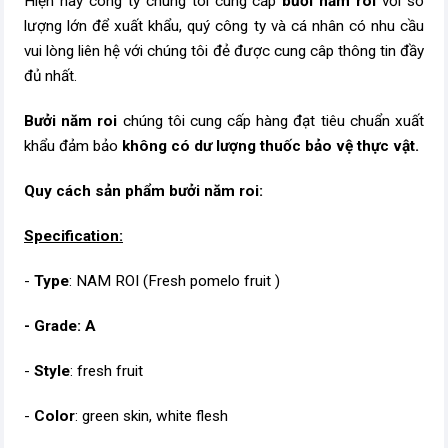
Hiện nay công ty chúng tôi cung cấp
bưởi năm roi
với số
lượng lớn để xuất khẩu, quý công ty và cá nhân có nhu cầu
vui lòng liên hệ với chúng tôi đẻ được cung câp thông tin đầy
đủ nhất.
Bưởi năm roi
chúng tôi cung cấp hàng đạt tiêu chuẩn xuất
khẩu đảm bảo
không có dư lượng thuốc bảo vệ thực vật.
Quy cách sản phẩm bưởi năm roi:
Specification:
-
Type
: NAM ROI (Fresh pomelo fruit )
- Grade: A
-
Style
: fresh fruit
-
Color
: green skin, white flesh