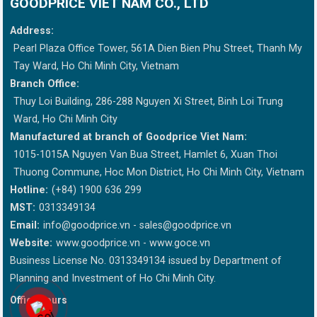
GOODPRICE VIET NAM CO., LTD
Address:
Pearl Plaza Office Tower, 561A Dien Bien Phu Street, Thanh My
Tay Ward, Ho Chi Minh City, Vietnam
Branch Office:
Thuy Loi Building, 286-288 Nguyen Xi Street, Binh Loi Trung
Ward, Ho Chi Minh City
Manufactured at branch of Goodprice Viet Nam:
1015-1015A Nguyen Van Bua Street, Hamlet 6, Xuan Thoi
Thuong Commune, Hoc Mon District, Ho Chi Minh City, Vietnam
Hotline:
(+84) 1900 636 299
MST:
0313349134
Email:
info@goodprice.vn
-
sales@goodprice.vn
Website:
www.goodprice.vn - www.goce.vn
Business License No. 0313349134 issued by Department of
Planning and Investment of Ho Chi Minh City.
Office hours