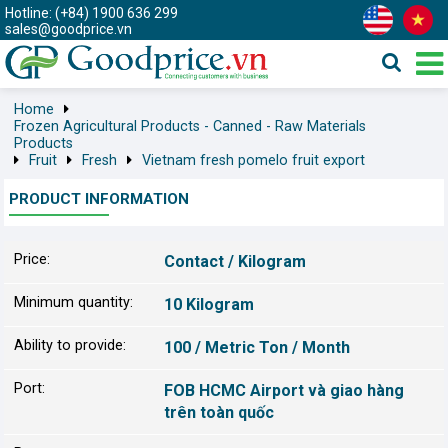
Hotline: (+84) 1900 636 299
sales@goodprice.vn
Home
Frozen Agricultural Products - Canned - Raw Materials
Products
Fruit
Fresh
Vietnam fresh pomelo fruit export
PRODUCT INFORMATION
Price:
Contact / Kilogram
Minimum quantity:
10 Kilogram
Ability to provide:
100 / Metric Ton / Month
Port:
FOB HCMC Airport và giao hàng
trên toàn quốc