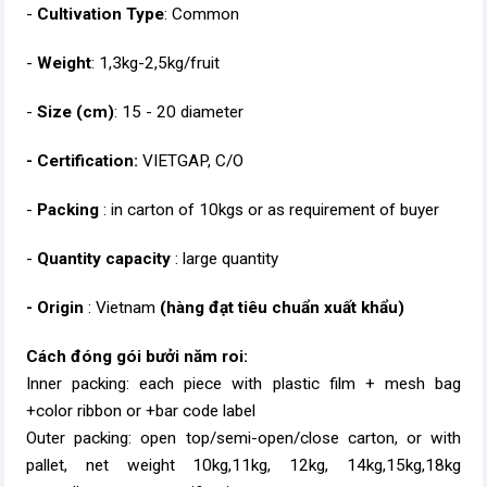
-
Cultivation Type
: Common
-
Weight
: 1,3kg-2,5kg/fruit
-
Size (cm)
: 15 - 20 diameter
- Certification:
VIETGAP, C/O
-
Packing
: in carton of 10kgs or as requirement of buyer
-
Quantity capacity
: large quantity
- Origin
: Vietnam
(hàng đạt tiêu chuẩn xuất khẩu)
Cách đóng gói bưởi năm roi:
Inner packing: each piece with plastic film + mesh bag
+color ribbon or +bar code label
Outer packing: open top/semi-open/close carton, or with
pallet, net weight 10kg,11kg, 12kg, 14kg,15kg,18kg