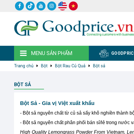
MENU SẢN PHẨM
GOODPRIC
Trang chủ
Bột
Bột Rau Củ Quả
Bột sả
BỘT SẢ
Bột Sả - Gia vị Việt xuất khẩu
- Bột sả nguyên chất từ củ sả sấy khô nghiền thành b
- Bột sả nguyên chất phân phối bán sỉ/lẻ trong nước 
High Quality Lemongrass Powder From Vietnam, Lem