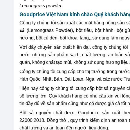
Lemongrass powder
Goodprice Việt Nam kính chào Quý khách hàn
Công ty chúng tôi sản xuất các mặt hàng nông sản s
sả (
Lemongrass Powder), bột tiêu, bột hành, bột gừ
hương, bột củ dền, bột khoai lang,..sử dụng làm nguyê
Với dây chuyền sản xuất hiện đại, công ty chúng tô
nước những sản phẩm sạch, chất lượng, an toàn và 
quản, không chất tạo mùi, không sử dụng hương liệu.
Công ty chúng tôi cung cấp cho thị trường trong nước
Hàn Quốc, Nhật Bản, Đài Loan, Nga, và các nước Tr
Hiện nay công ty chúng tôi cung cấp bột sả nguyên ch
số lượng lớn. Quý khách hàng có nhu cầu xin vui lòng
tin đầy đủ về sản phẩm cũng như có được giá cả tốt n
Bột sả nguyên chất được Goodprice sản xuất the
22000:2018. Đồng thời, quy trình kiểm định an toà
chất lượng và an toàn đến người tiêu dùng.