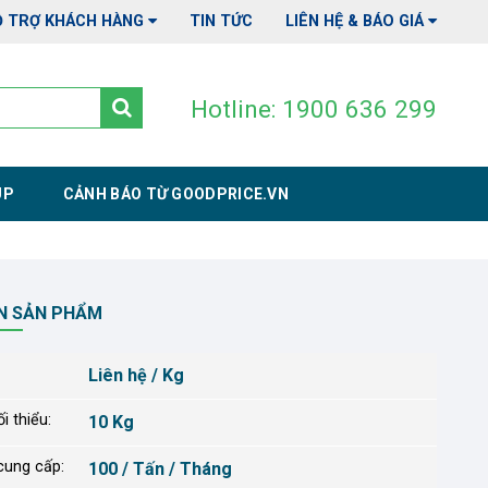
Ỗ TRỢ KHÁCH HÀNG
TIN TỨC
LIÊN HỆ & BÁO GIÁ
Hotline: 1900 636 299
UP
CẢNH BÁO TỪ GOODPRICE.VN
N SẢN PHẨM
Liên hệ / Kg
i thiểu:
10 Kg
cung cấp:
100 / Tấn / Tháng