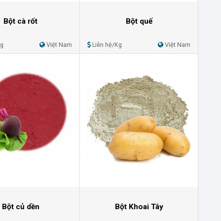
Bột cà rốt
Bột quế
Kg
Việt Nam
Liên hệ/Kg
Việt Nam
Bột củ dền
Bột Khoai Tây