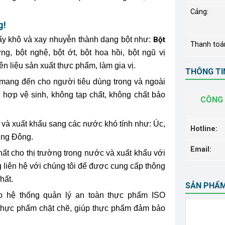
Cảng:
g!
ấy khô và xay nhuyễn thành dạng bột như:
Bột
Thanh toá
ng, bột nghệ, bột ớt, bột hoa hồi, bột ngũ vị
n liệu sản xuất thực phẩm, làm gia vị.
THÔNG TIN
i mang đến cho người tiêu dùng trong và ngoài
hợp vệ sinh, không tạp chất, không chất bảo
CÔNG 
 và xuất khẩu sang các nước khó tính như: Úc,
Hotline:
ung Đông.
Email:
ất cho thị trường trong nước và xuất khẩu với
 liên hệ với chúng tôi để được cung cấp thông
hất.
SẢN PHẨ
o hệ thống quản lý an toàn thực phẩm ISO
n thực phẩm chặt chẽ, giúp thực phẩm đảm bảo