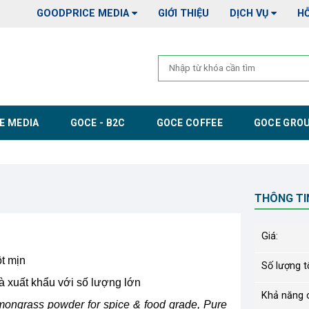
GOODPRICE MEDIA
GIỚI THIỆU
DỊCH VỤ
H
E MEDIA
GOCE - B2C
GOCE COFFEE
GOCE GRO
THÔNG TI
Giá:
ột mịn
Số lượng tố
và xuất khẩu với số lượng lớn
Khả năng 
ongrass powder for spice & food grade, Pure