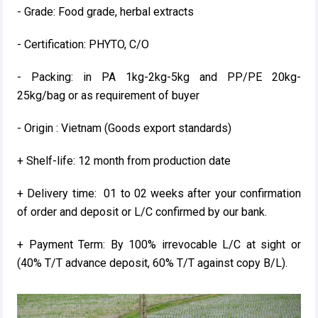
- Grade: Food grade, herbal extracts
- Certification: PHYTO, C/O
- Packing: in PA 1kg-2kg-5kg and PP/PE 20kg-
25kg/bag or as requirement of buyer
- Origin : Vietnam (Goods export standards)
+ Shelf-life: 12 month from production date
+ Delivery time: 01 to 02 weeks after your confirmation
of order and deposit or L/C confirmed by our bank.
+ Payment Term: By 100% irrevocable L/C at sight or
(40% T/T advance deposit, 60% T/T against copy B/L).