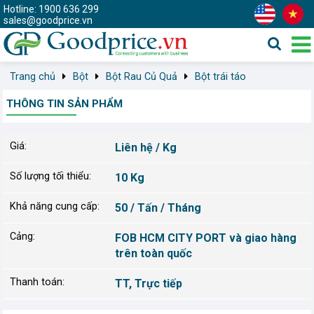
Hotline: 1900 636 299
sales@goodprice.vn
Trang chủ
Bột
Bột Rau Củ Quả
Bột trái táo
THÔNG TIN SẢN PHẨM
Giá:
Liên hệ / Kg
Số lượng tối thiểu:
10 Kg
Khả năng cung cấp:
50 / Tấn / Tháng
Cảng:
FOB HCM CITY PORT và giao hàng
trên toàn quốc
Thanh toán:
TT, Trực tiếp