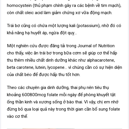
homocystein (thủ phạm chính gây ra các bệnh về tim mạch),
còn chất oleic acid làm giảm chứng xơ vữa động mạch.
Trái bơ cũng có chứa một lượng kali (potassium), nhờ đó có
khả năng hạ huyết áp, ngừa đột quỵ...
Một nghiên cứu được đăng tải trong Journal of Nutrition
cho thấy, việc ăn trái bơ trong bữa cơm sẽ giúp cơ thể hấp
thu thêm nhiều chất dinh dưỡng khác như alpha­carotene,
beta­ carotene, lutein, lycopene... vì chúng cần có sự hiện diện
của chất béo để được hấp thu tốt hơn.
Theo các chuyên gia dinh dưỡng, thai phụ nên tiêu thụ
khoảng 600­800mcg folate mỗi ngày để phòng khuyết tật
ống thần kinh và xương sống ở bào thai. Vì vậy, chị em nhớ
đừng bỏ qua loại quả này trong thời gian cần bổ sung folate
vào cơ thể.