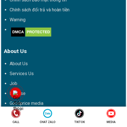
Chính sách đổi trả và hoàn tiền
Warning
About Us
About Us
Services Us
Job
License
Goodprice media
Social media
CALL
CHAT ZALO
TIKTOK
MEDIA