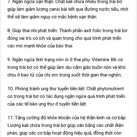
7. Ngăn ngừa sạn thận: Chất kali chứa nhiều trong trái bơ
giúp làm giảm lượng can­xi bài tiết qua đường nước tiểu, nhờ
thế sẽ làm giảm nguy cơ mắc bệnh sạn thận.
8. Giúp thai nhi phát triển: Thành phần axít folic trong trái bơ
đóng vai trò có ích và quan trọng cho quá trình phát triển
các mô mạnh khỏe của bào thai.
9. Ngăn ngừa tình trạng nôn ói ở thai phụ: Vitamine B6 có
trong trái bơ có thể giúp làm dịu cảm giác buồn nôn và khó
chịu ở bao tử của chị em trong suốt thời gian thai nghén.
10. Phòng tránh ung thư tuyến tiền liệt: Chất phytonutrient
có trong trái bơ có tác dụng ngăn ngừa quá trình phát triển
của các tế bào ung thư ở tuyến tiền liệt.
11. Tăng cường độ khỏe khoắn của hệ thần kinh và cơ bắp:
Lượng kali chứa trong trái bơ giúp cân bằng các chất điện
phân, giúp các cơ bắp hoạt động hiệu quả, đồng thời còn