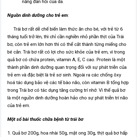
năng đàn hồi của da.
Nguồn dinh dưỡng cho trẻ em
:
Trái bơ rất dễ chế biến làm thức ăn cho bé, với trẻ từ 6
tháng tuổi trở lên, thì chỉ cần nghiền nhỏ phần thịt của Trái
bơ, còn trẻ em lớn hơn thì có thể cắt thành từng miếng cho
bé cắn. Trái bơ rất có lợi cho sức khỏe của trẻ em, vì trong
quả bơ có chứa protein, vitamin A, E, C cao. Protein là một
thành phần dinh dưỡng quan trọng đối với sự phát triễn của
trẻ em và đặc biệt là trẻ sơ sinh. Ngoài ra các chống ôxy
hoá tác dụng bảo vệ các tế bào não, còn vitamin B tổng hợp
trong Trái bơ có tác dụng tăng cường trí nhớ. Vì thế quả bơ
là một nguồn dinh dưỡng hoàn hảo cho sự phát triễn trí não
của trẻ em.
Một số bài thuốc chữa bệnh từ trái bơ
1. Quả bơ 200g, hoa nhài 50g, mật ong 30g, thịt quả bơ hấp