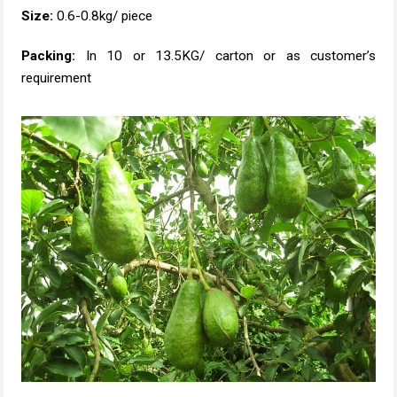
Size:
0.6-0.8kg/ piece
Packing:
In 10 or 13.5KG/ carton or as customer’s
requirement