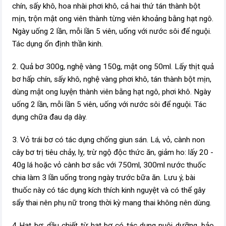
chín, sấy khô, hoa nhài phơi khô, cả hai thứ tán thành bột
mịn, trộn mật ong viên thành từng viên khoảng bằng hạt ngô.
Ngày uống 2 lần, mỗi lần 5 viên, uống với nước sôi để nguội.
Tác dụng ổn định thần kinh.
2. Quả bơ 300g, nghệ vàng 150g, mật ong 50ml. Lấy thịt quả
bơ hấp chín, sấy khô, nghệ vàng phơi khô, tán thành bột mịn,
dùng mật ong luyện thành viên bằng hạt ngô, phơi khô. Ngày
uống 2 lần, mỗi lần 5 viên, uống với nước sôi để nguội. Tác
dụng chữa đau dạ dày.
3. Vỏ trái bơ có tác dụng chống giun sán. Lá, vỏ, cành non
cây bơ trị tiêu chảy, lỵ, trừ ngộ độc thức ăn, giảm ho: lấy 20 -
­40g lá hoặc vỏ cành bơ sắc với 750ml, 300ml nước thuốc
chia làm 3 lần uống trong ngày trước bữa ăn. Lưu ý, bài
thuốc này có tác dụng kích thích kinh nguyệt và có thể gây
sẩy thai nên phụ nữ trong thời kỳ mang thai không nên dùng.
4 Hạt bơ: dầu chiết từ hạt bơ có tác dụng nuôi dưỡng, bảo