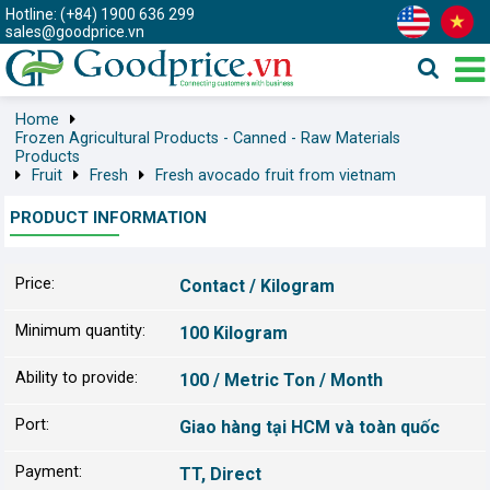
Hotline: (+84) 1900 636 299
sales@goodprice.vn
Home
Frozen Agricultural Products - Canned - Raw Materials
Products
Fruit
Fresh
Fresh avocado fruit from vietnam
PRODUCT INFORMATION
Price:
Contact / Kilogram
Minimum quantity:
100 Kilogram
Ability to provide:
100 / Metric Ton / Month
Port:
Giao hàng tại HCM và toàn quốc
Payment:
TT, Direct