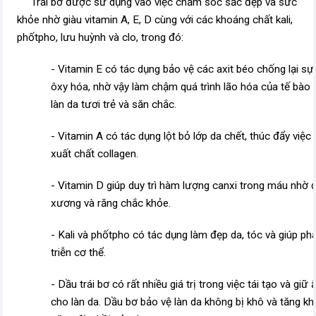
Trái bơ được sử dụng vào việc chăm sóc sắc đẹp và sức
khỏe nhờ giàu vitamin A, E, D cùng với các khoáng chất kali,
phốtpho, lưu huỳnh và clo, trong đó: ­
- Vitamin E có tác dụng bảo vệ các axit béo chống lại sự
ôxy hóa, nhờ vậy làm chậm quá trình lão hóa của tế bào 
làn da tươi trẻ và săn chắc. ­
- Vitamin A có tác dụng lột bỏ lớp da chết, thúc đẩy việc
xuất chất collagen. ­
- Vitamin D giúp duy trì hàm lượng canxi trong máu nhờ 
xương và răng chắc khỏe. ­
- Kali và phốtpho có tác dụng làm đẹp da, tóc và giúp ph
triễn cơ thể. ­
- Dầu trái bơ có rất nhiều giá trị trong việc tái tạo và giữ
cho làn da. Dầu bơ bảo vệ làn da không bị khô và tăng kh