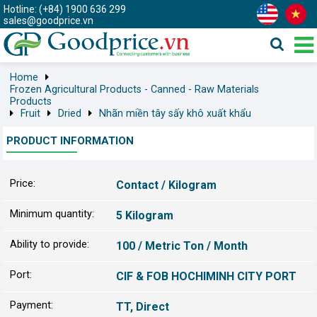
Hotline: (+84) 1900 636 299
sales@goodprice.vn
Home
Frozen Agricultural Products - Canned - Raw Materials
Products
Fruit
Dried
Nhãn miền tây sấy khô xuất khẩu
PRODUCT INFORMATION
Price:
Contact / Kilogram
Minimum quantity:
5 Kilogram
Ability to provide:
100 / Metric Ton / Month
Port:
CIF & FOB HOCHIMINH CITY PORT
Payment:
TT, Direct