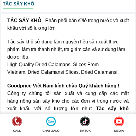
TẮC SẤY KHÔ
TẮC SẤY KHÔ
- Phân phối bán sỉ/lẻ trong nước và xuất
khẩu với số lượng lớn
Tắc sấy khô sử dụng làm nguyên liệu sản xuất thực
phẩm, làm trà thanh nhiệt, trà giảm cân và sử dụng làm
dược liệu.
High Quality Dried Calamansi Slices From Vietnam, Dried
Calamansi Slices, Dried Calamansi.
Goodprice Việt Nam kính chào Quý khách hàng !
Công ty chúng tôi sản xuất và cung cấp các mặt
hàng nông sản sấy khô cho các đơn vị trong nước và xuất
khẩu với số lượng lớn như:
Tắc sấy khô
(Dried Calamansi Slices)
, khổ qua sấy khô, cây cỏ ngọt
sấy khô, trà Atiso, bông cúc, rong biển..và thực phẩm sấy
CALL
CHAT ZALO
TIKTOK
MEDIA
khô các loại dùng làm trà, làm gia vị và làm thuốc. Hàng