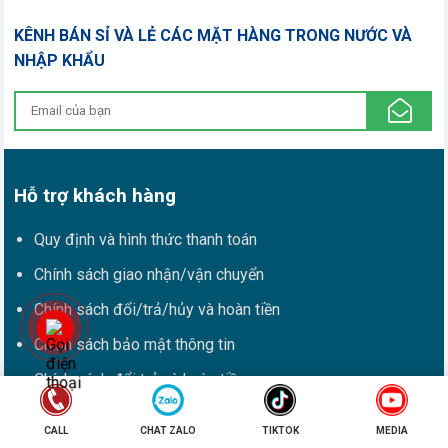
KÊNH BÁN SỈ VÀ LẺ CÁC MẶT HÀNG TRONG NƯỚC VÀ
NHẬP KHẨU
Hỗ trợ khách hàng
Quy định và hình thức thanh toán
Chính sách giao nhận/vận chuyển
Chính sách đổi/trả/hủy và hoàn tiền
Chính sách bảo mật thông tin
Chính sách đổi trả và hoàn tiền
Cảnh báo từ Goodprice.vn
CALL
CHAT ZALO
TIKTOK
MEDIA