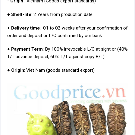
- Origin
: Vietnam (Goods export standards)
+ Shelf-life
: 2 Years from production date
+ Delivery time
: 01 to 02 weeks after your confirmation of
order and deposit or L/C confirmed by our bank.
+ Payment Term
: By 100% irrevocable L/C at sight or (40%
T/T advance deposit, 60% T/T against copy B/L).
+ Origin
: Viet Nam (goods standard export)