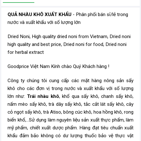
QUẢ NHÀU KHÔ XUẤT KHẨU
- Phân phối bán sỉ/lẻ trong
nước và xuất khẩu với số lượng lớn
Dried Noni, High quality dried noni from Vietnam, Dried noni
high quality and best price, Dried noni for food, Dried noni
for herbal extract
Goodprice Việt Nam Kính chào Quý Khách hàng !
Công ty chúng tôi cung cấp các mặt hàng nông sản sấy
khô cho các đơn vị trong nước và xuất khẩu với số lượng
lớn như:
Trái nhàu khô
, khổ qua sấy khô, chanh sấy khô,
nấm mèo sấy khô,
trà dây sấy khô, tắc cắt lát sấy khô, cây
cỏ ngọt sấy khô, trà Atiso, bông cúc khô, hoa hồng khô, rong
biển khổ,...Sử dụng làm nguyên liệu sản xuất thực phẩm, làm
mỹ phẩm, chiết xuất dược phẩm. Hàng đạt tiêu chuẩn xuất
khẩu đảm bảo không có dư lượng thuốc bảo vệ thực vật