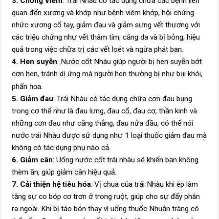
3. Chống viêm
: Trái Nhàu có tác dụng chữa các bệnh liên
quan đến xương và khớp như bệnh viêm khớp, hội
chứng
nhức xương cổ tay, giảm đau và giảm sưng vết thương với
các triệu chứng như vết thâm tím, căng da và bị bỏng, hiệu
quả trong việc chữa trị các vết loét và ngừa phát ban.
4. Hen suyễn
: Nước cốt Nhàu giúp người bị hen suyễn bớt
cơn hen, tránh dị ứng mà người hen thường bị như bụi khói,
phấn
hoa
.
5. Giảm đau
: Trái Nhàu có tác dụng chữa cơn đau bụng
trong cơ thể như là đau lưng, đau cổ, đau cơ, thần kinh và
những cơn đau như căng thẳng, đau nửa đầu, có thể nói
nước trái Nhàu được sử dụng như 1 loại thuốc giảm đau mà
không có tác dụng phụ nào cả.
6. Giảm cân
: Uống nước cốt trái nhàu sẽ khiến bạn không
thèm ăn, giúp giảm cân hiệu quả.
7. Cải thiện hệ tiêu hóa
: Vị chua của trái Nhàu khi ép làm
tăng sự co bóp cơ trơn ở trong ruột, giúp cho sự đẩy phân
ra ngoài. Khi bị táo bón thay vì uống thuốc Nhuận tràng có