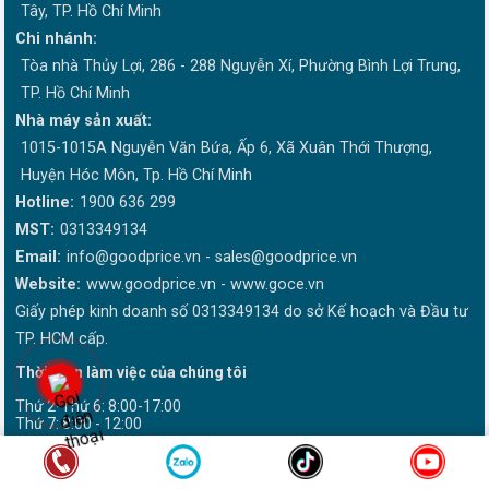
Tây, TP. Hồ Chí Minh
Chi nhánh:
Tòa nhà Thủy Lợi, 286 - 288 Nguyễn Xí, Phường Bình Lợi Trung,
TP. Hồ Chí Minh
Nhà máy sản xuất:
1015-1015A Nguyễn Văn Bứa, Ấp 6, Xã Xuân Thới Thượng,
Huyện Hóc Môn, Tp. Hồ Chí Minh
Hotline:
1900 636 299
MST:
0313349134
Email:
info@goodprice.vn
-
sales@goodprice.vn
Website:
www.goodprice.vn - www.goce.vn
Giấy phép kinh doanh số 0313349134 do sở Kế hoạch và Đầu tư
TP. HCM cấp.
Thời gian làm việc của chúng tôi
Thứ 2-Thứ 6: 8:00-17:00
Thứ 7: 8:00 - 12:00
Website được bảo trợ nội dung bởi DMCA Hoa Kỳ vui lòng ghi rõ
nguồn "Goodprice.vn" khi phát hành lại thông tin.