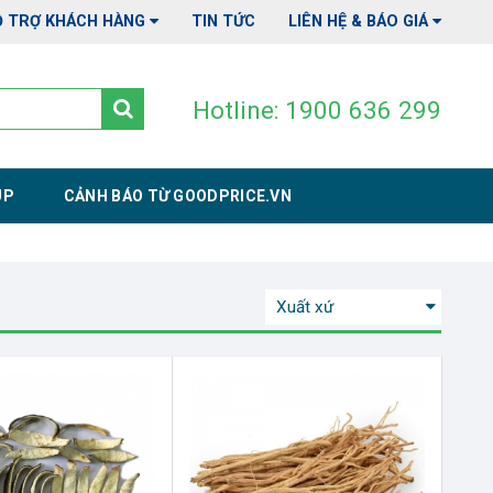
Ỗ TRỢ KHÁCH HÀNG
TIN TỨC
LIÊN HỆ & BÁO GIÁ
Hotline: 1900 636 299
UP
CẢNH BÁO TỪ GOODPRICE.VN
Xuất xứ