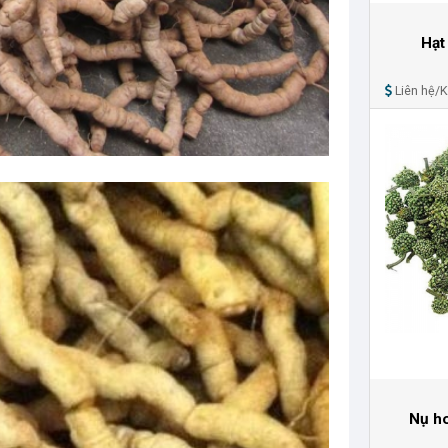
Hạt
Liên hệ/
Nụ ho