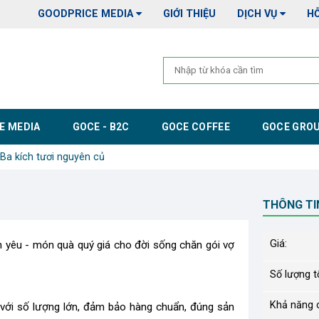
GOODPRICE MEDIA
GIỚI THIỆU
DỊCH VỤ
H
E MEDIA
GOCE - B2C
GOCE COFFEE
GOCE GRO
Ba kích tươi nguyên củ
THÔNG TI
Giá:
h yêu - món quà quý giá cho đời sống chăn gói vợ
Số lượng tố
Khả năng 
​
với số lượng lớn, đảm bảo hàng chuẩn, đúng sản