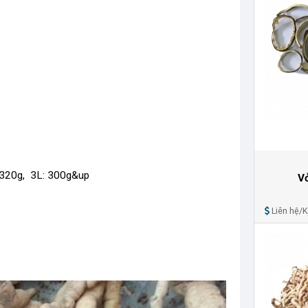
-320g, 3L: 300g&up
V
Liên hệ/