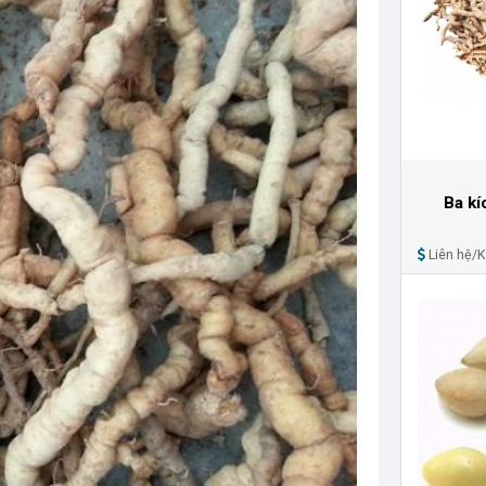
Ba kí
Liên hệ/