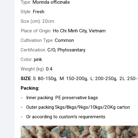
Type:
Morinda officinalis
Style:
Fresh
Size (cm): 20cm
Place of Origin:
Ho Chi Minh City, Vietnam
Cultivation Type:
Common
Certification:
C/O, Phytosanitary.
Color:
pink
Weight (kg):
0.4
SIZE
: S: 80-150g, M: 150-200g, L: 200-250g, 2L: 250
Packing:
- Inner packing: PE preservative bags
- Outer packing:5kgs/8kgs/9kgs/10kgs/20Kg carton
- Or according to custom's requirements