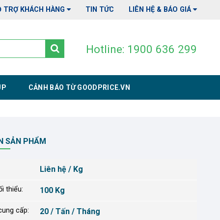
Ỗ TRỢ KHÁCH HÀNG
TIN TỨC
LIÊN HỆ & BÁO GIÁ
Hotline: 1900 636 299
UP
CẢNH BÁO TỪ GOODPRICE.VN
N SẢN PHẨM
Liên hệ / Kg
i thiểu:
100 Kg
cung cấp:
20 / Tấn / Tháng