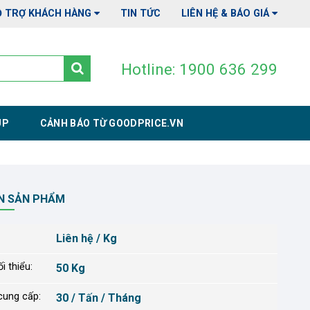
Ỗ TRỢ KHÁCH HÀNG
TIN TỨC
LIÊN HỆ & BÁO GIÁ
Hotline: 1900 636 299
UP
CẢNH BÁO TỪ GOODPRICE.VN
N SẢN PHẨM
Liên hệ / Kg
i thiểu:
50 Kg
cung cấp:
30 / Tấn / Tháng