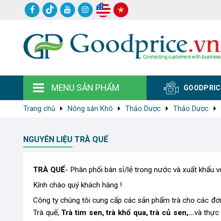
MENU SẢN PHẨM
GOODPRIC
Trang chủ
Nông sản Khô
Thảo Dược
Thảo Dược
NGUYÊN LIỆU TRÀ QUẾ
TRÀ QUẾ
- Phân phối bán sỉ/lẻ trong nước và xuất khẩu v
Kính chào quý khách hàng !
Công ty chúng tôi cung cấp các sản phẩm trà
cho các đơn
Trà quế,
Trà tim sen, trà khổ qua, trà củ sen,...
và thực 