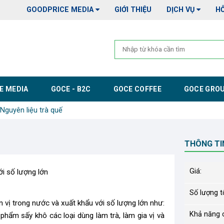
GOODPRICE MEDIA
GIỚI THIỆU
DỊCH VỤ
H
E MEDIA
GOCE - B2C
GOCE COFFEE
GOCE GRO
Nguyên liệu trà quế
THÔNG TI
Giá:
ới số lượng lớn
Số lượng tố
 vị trong nước và xuất khẩu với số lượng lớn như:
Khả năng 
phẩm sấy khô các loại dùng làm trà, làm gia vị và